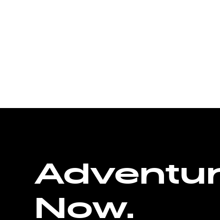
Adventu
Now.