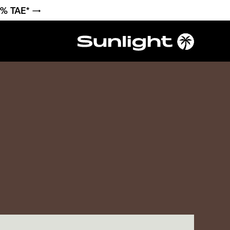
6 % TAE* →