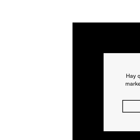
Hay q
marke