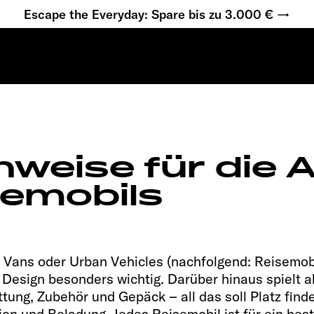
Escape the Everyday: Spare bis zu 3.000 € →
00
X
nweise für die
semobils
Vans oder Urban Vehicles (nachfolgend: Reisemobil
Design besonders wichtig. Darüber hinaus spielt a
tung, Zubehör und Gepäck – all das soll Platz finde
ion und Beladung. Jedes Reisemobil ist für ein be