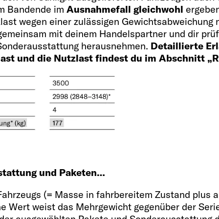
 am Bandende im
Ausnahmefall gleichwohl
ergeben
Bettgröße Schlafda
)
last wegen einer zulässigen Gewichtsabweichung n
206 x 143 OPT
 gemeinsam mit deinem Handelspartner und dir prüf
r Sonderausstattung herausnehmen.
Detaillierte E
ast und die Nutzlast findest du im Abschnitt „
Kühlschrank / Gefr
)*
84
Wassertank inkl. Bo
 für
stattung und Paketen…
100 / 20 / 90
Fahrzeugs (= Masse in fahrbereitem Zustand plus 
ene Wert weist das Mehrgewicht gegenüber der Seri
er ausgewählten Pakete und Sonderausstattung darf