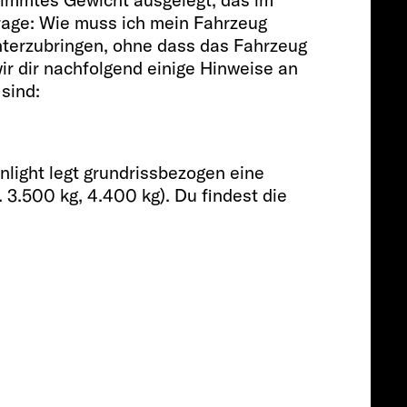
Frage: Wie muss ich mein Fahrzeug
Passagiere
terzubringen, ohne dass das Fahrzeug
ir dir nachfolgend einige Hinweise an
sind:
4
Größe
nlight legt grundrissbezogen eine
 3.500 kg, 4.400 kg). Du findest die
599 CM
Preis ab
ab € 59.499
ab € 57.499
Info