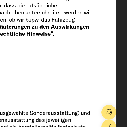
, dass die tatsächliche
ch
ach oben unterschreitet, werden wir
en, ob wir bspw. das Fahrzeug
rläuterungen zu den Auswirkungen
Rechtliche Hinweise“.
ierfach
iler (red.Vol.) / Abwassertank
ausgewählte Sonderausstattung) und
Konfig
enausstattung des jeweiligen
 die herstellerseitig festgelegte