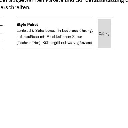
Steckdosen 230 V /
erschreiten.
3 / 2
 (kg)
Heizung
Combi 4 Gas / Combi
ebremst
Electric OPT / Comb
Stauraum für zwei 
(kg)
2 x 11kg