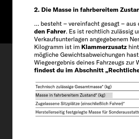
2. Die Masse in fahrbereitem Zust
… besteht – vereinfacht gesagt – au
den Fahrer
. Es ist rechtlich zulässi
Verkaufsunterlagen angegebenem Ne
Konfigurieren
Besichtigungs
Kilogramm ist im
Klammerzusatz
hint
mögliche Gewichtsabweichungen hast,
Wiegeergebnis deines Fahrzeugs zur W
findest du im Abschnitt „Rechtlich
Fahrzeug
Länge / Breite / Höhe