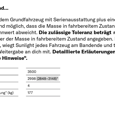
and…
s dem Grundfahrzeug mit Serienausstattung plus e
g und möglich, dass die Masse in fahrbereitem Zust
nnwert abweicht.
Die zulässige Toleranz beträgt
±
termin
er der Masse in fahrbereitem Zustand angegeben. 
 wiegt Sunlight jedes Fahrzeug am Bandende und t
eitergabe an dich mit.
Detaillierte Erläuterunge
e Hinweise“.
Innenaus
Schlafplätze