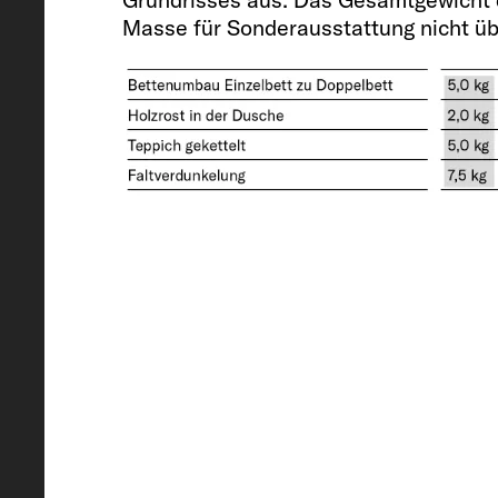
Masse für Sonderausstattung nicht üb
Technisch zulässige Gesamtmasse*
3500
Anhängelast 12 % gebremst / ung
2500 / 750
Bereifung
225/75 R 16 CP