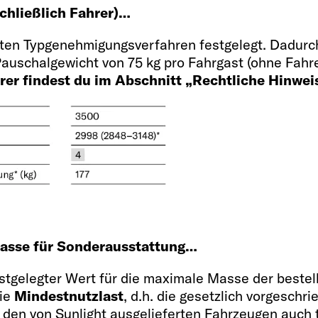
schließlich Fahrer)…
1 OPT cm
2 + 2
ten Typgenehmigungsverfahren festgelegt. Dadurch
 Pauschalgewicht von 75 kg pro Fahrgast (ohne Fahr
rer findest du im Abschnitt „Rechtliche Hinwei
Bettgröße hinten
197 x 157 - 
lich Fahrer)
Bettgröße Mittelbet
 Masse für Sonderausstattung…
185 x 105 - 88 OPT
festgelegter Wert für die maximale Masse der beste
die
Mindestnutzlast
, d.h. die gesetzlich vorgesch
 den von Sunlight ausgelieferten Fahrzeugen auch t