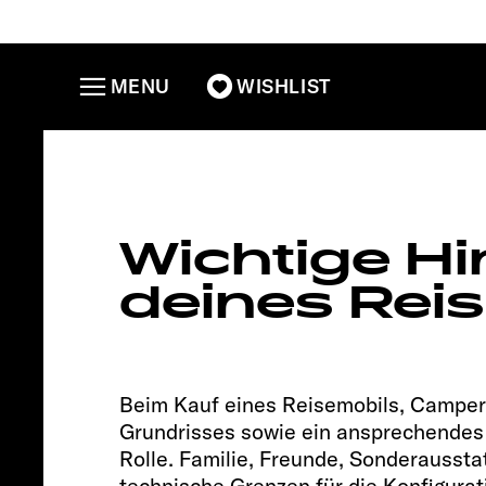
MENU
WISHLIST
CLIFF 6
Wichtige Hi
deines Rei
Beim Kauf eines Reisemobils, Camper 
Grundrisses sowie ein ansprechendes 
Rolle. Familie, Freunde, Sonderausstat
technische Grenzen für die Konfigurat