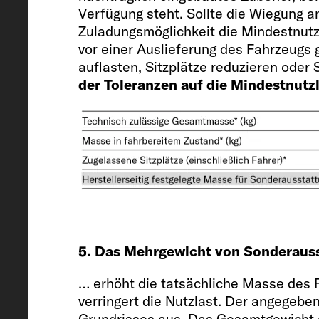
Verfügung steht. Sollte die Wiegung
Chassis / Motor / Leistung kW (PS
Zuladungsmöglichkeit die Mindestnutz
vor einer Auslieferung des Fahrzeugs
Fiat Ducato / 2.2 / 103 (140)
auflasten, Sitzplätze reduzieren ode
der Toleranzen auf die Mindestnutzl
Masse in fahrbereitem Zustand (kg
2851 (2708 bis 2994)*
Herstellerseitig festgelegte Masse
5. Das Mehrgewicht von Sonderaus
Sonderausstattung* (kg)
… erhöht die tatsächliche Masse des 
324
verringert die Nutzlast. Der angegeb
Grundrisses aus. Das Gesamtgewicht d