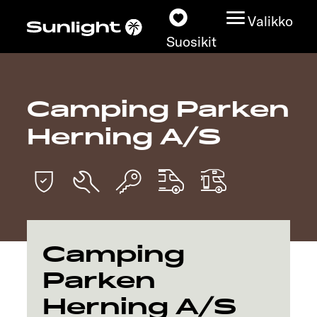
Valikko
Suosikit
Camping Parken
Matkailuautot
Herning A/S
Konfiguraattori
Löydä oma Sunlightisi
Kauppiashaku
Camping
Tutustu
Parken
Herning A/S
Lisätietoja