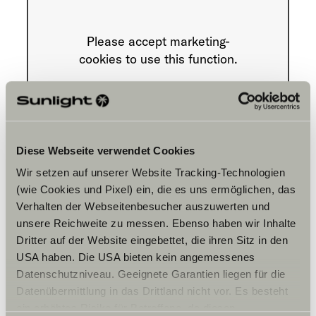
Please accept marketing-
cookies to use this function.
Cookie Settings
Diese Webseite verwendet Cookies
Wir setzen auf unserer Website Tracking-Technologien
(wie Cookies und Pixel) ein, die es uns ermöglichen, das
Verhalten der Webseitenbesucher auszuwerten und
unsere Reichweite zu messen. Ebenso haben wir Inhalte
Aukioloajat
Dritter auf der Website eingebettet, die ihren Sitz in den
USA haben. Die USA bieten kein angemessenes
FAHRZEUGVERKAUF
Datenschutzniveau. Geeignete Garantien liegen für die
Montag – Freitag:
Datenübermittlung in das Drittland nicht vor. Es besteht
10:00 – 16:00
ein erhöhtes Risiko für Betroffene, da diesen
Samstag geschlossen