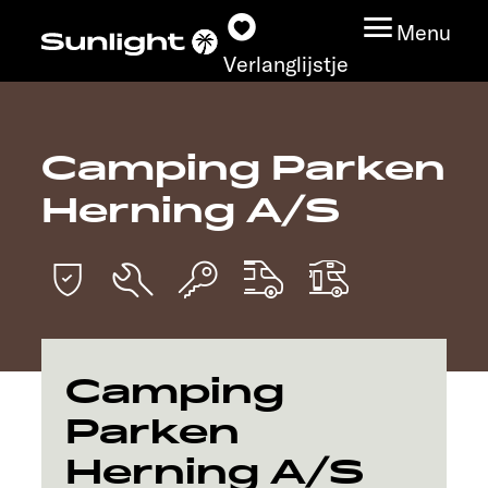
Menu
Verlanglijstje
Camping Parken
Modeloverzicht
Herning A/S
Configurator
Vind jouw Sunlight
Vind jouw dealer
Camping
Ontdek
Parken
Herning A/S
Service