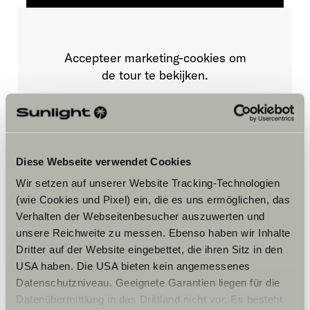
Accepteer marketing-cookies om
de tour te bekijken.
Cookie-instellingen
Diese Webseite verwendet Cookies
Wir setzen auf unserer Website Tracking-Technologien
(wie Cookies und Pixel) ein, die es uns ermöglichen, das
Verhalten der Webseitenbesucher auszuwerten und
unsere Reichweite zu messen. Ebenso haben wir Inhalte
Dritter auf der Website eingebettet, die ihren Sitz in den
Opening hours
USA haben. Die USA bieten kein angemessenes
FAHRZEUGVERKAUF
Datenschutzniveau. Geeignete Garantien liegen für die
Montag – Freitag:
Datenübermittlung in das Drittland nicht vor. Es besteht
10:00 – 16:00