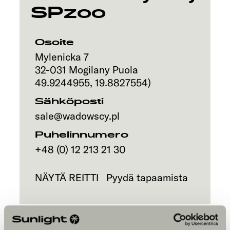
SPzoo
Osoite
Mylenicka 7
32-031
Mogilany
Puola
49.9244955
,
19.8827554
)
Sähköposti
sale@wadowscy.pl
Puhelinnumero
+48 (0) 12 213 21 30
NÄYTÄ REITTI
Pyydä tapaamista