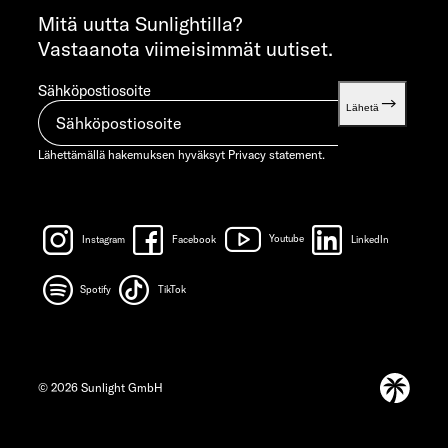
info@sunlight.de
Mitä uutta Sunlightilla?
Vastaanota viimeisimmät uutiset.
Sähköpostiosoite
Lähetä
Lähettämällä hakemuksen hyväksyt
Privacy statement.
Instagram
Facebook
Youtube
LinkedIn
Spotify
TikTok
© 2026 Sunlight GmbH