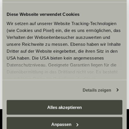
Diese Webseite verwendet Cookies
Wir setzen auf unserer Website Tracking-Technologien
Please accept marketing-
(wie Cookies und Pixel) ein, die es uns ermöglichen, das
cookies to use this function.
Verhalten der Webseitenbesucher auszuwerten und
unsere Reichweite zu messen. Ebenso haben wir Inhalte
Dritter auf der Website eingebettet, die ihren Sitz in den
Cookie Settings
USA haben. Die USA bieten kein angemessenes
Datenschutzniveau. Geeignete Garantien liegen für die
Datenübermittlung in das Drittland nicht vor. Es besteht
ein erhöhtes Risiko für Betroffene, da diesen
möglicherweise keine Rechtsbehelfsmöglichkeiten
Details zeigen
zustehen. Eingesetzte Dienstleister können Daten für
eigene Zwecke verarbeiten und mit anderen Daten
zusammenführen. Weitere Informationen finden Sie hier:
Alles akzeptieren
Datenschutzerklärung
/
Datenschutzerklärung
Sunlight Business
. Akzeptieren Sie oder wählen Sie
Anpassen
einzelne Cookies/Dienste in den Einstellungen aus,