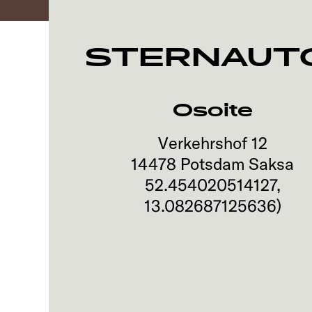
STERNAUT
Osoite
Verkehrshof 12
14478
Potsdam
Saksa
52.454020514127
,
13.082687125636
)