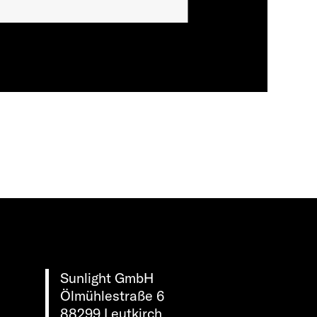
Sunlight GmbH
Ölmühlestraße 6
88299 Leutkirch