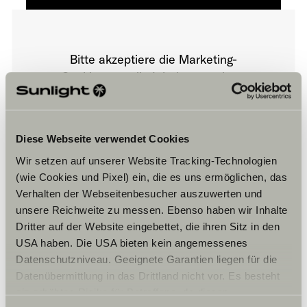
Bitte akzeptiere die Marketing-
Cookies, um die Inhalte zu sehen.
Cookie-Einstellungen
Diese Webseite verwendet Cookies
Wir setzen auf unserer Website Tracking-Technologien
(wie Cookies und Pixel) ein, die es uns ermöglichen, das
Verhalten der Webseitenbesucher auszuwerten und
unsere Reichweite zu messen. Ebenso haben wir Inhalte
Dritter auf der Website eingebettet, die ihren Sitz in den
USA haben. Die USA bieten kein angemessenes
Öffnungszeiten
Datenschutzniveau. Geeignete Garantien liegen für die
Datenübermittlung in das Drittland nicht vor. Es besteht
FAHRZEUGVERKAUF
ein erhöhtes Risiko für Betroffene, da diesen
Montag – Freitag: