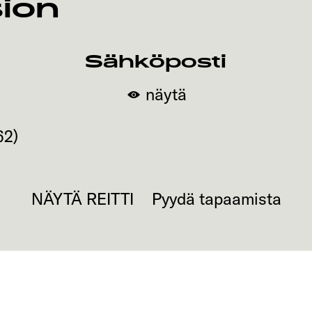
ion
Sähköposti
näytä
62
)
NÄYTÄ REITTI
Pyydä tapaamista