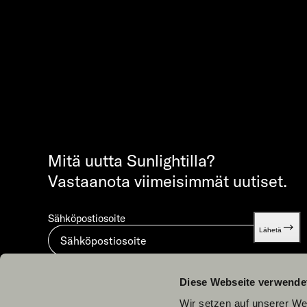
Mitä uutta Sunlightilla?
Vastaanota viimeisimmät uutiset.
Sähköpostiosoite
Lähetä
Lähettämällä hakemuksen hyväksyt
Privacy statement.
Diese Webseite verwende
Wir setzen auf unserer Web