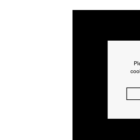
Pl
cook