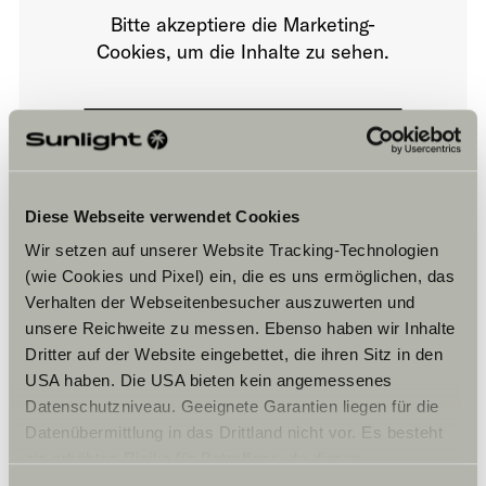
Bitte akzeptiere die Marketing-
Cookies, um die Inhalte zu sehen.
Cookie-Einstellungen
Diese Webseite verwendet Cookies
Wir setzen auf unserer Website Tracking-Technologien
(wie Cookies und Pixel) ein, die es uns ermöglichen, das
Verhalten der Webseitenbesucher auszuwerten und
unsere Reichweite zu messen. Ebenso haben wir Inhalte
Öffnungszeiten
Dritter auf der Website eingebettet, die ihren Sitz in den
Horaires d’ouverture de la concession
USA haben. Die USA bieten kein angemessenes
Vente de véhicules
Datenschutzniveau. Geeignete Garantien liegen für die
Mardi au Samedi
Datenübermittlung in das Drittland nicht vor. Es besteht
09h00 – 12h00 et de 14h00 à 18h30
ein erhöhtes Risiko für Betroffene, da diesen
Horaires d’ouverture de l’atelier
möglicherweise keine Rechtsbehelfsmöglichkeiten