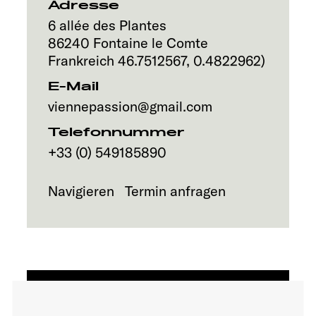
Adresse
Explore
6 allée des Plantes
86240
Fontaine le Comte
Service
Frankreich
46.7512567
,
0.4822962
)
E-Mail
viennepassion@gmail.com
Telefonnummer
+33 (0) 549185890
Navigieren
Termin anfragen