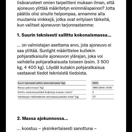
lisävarusteet omien tarpeitteni mukaan ilman, että
ajoneuvo ylittää määritetyn enimmäispainon? Jotta
päätös olisi sinulle helpompaa, annamme alla
muutamia vinkkejä, jotka ovat erityisen tärkeitä,
kun valitset ajoneuvon tarjonnastamme:
1. Suurin teknisesti sallittu kokonaismassa…
… on valmistajan asettama arvo, jota ajoneuvo ei
saa ylittää. Sunlight määrittelee kullekin
pohjaratkaisulle ajoneuvon ylärajan, joka voi
FIAT
vaihdella pohjaratkaisusta toiseen (esim. 3 500
kg, 4 400 kg). Löydät kutakin pohjaratkaisua
vastaavat tiedot teknisistä tiedoista.
Matkustajat
4-5
Koko
2. Massa ajokunnossa…
743 CM
… koostuu – yksinkertaisesti sanottuna –