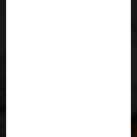
Vakionopeuden säädin
Ohjaamon manuaalinen
ilmastointi
Tärinävaimennetut,
sähkökäyttöiset ja lämmitetyt
laajakulmasivupeilit
USB-pistorasia
Traction+ ja Hill Descent
(alamäkiavustin)