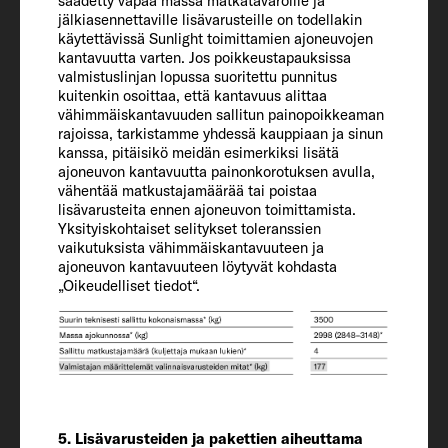
säädetty vapaa massa matkatavaroille ja
suurin mahdollinen yhteispaino (kg)*
jälkiasennettaville lisävarusteille on todellakin
114
käytettävissä Sunlight toimittamien ajoneuvojen
kantavuutta varten. Jos poikkeustapauksissa
valmistuslinjan lopussa suoritettu punnitus
kuitenkin osoittaa, että kantavuus alittaa
Suurin teknisesti sallittu kokonaismassa*
vähimmäiskantavuuden sallitun painopoikkeaman
(kg)
rajoissa, tarkistamme yhdessä kauppiaan ja sinun
3500
kanssa, pitäisikö meidän esimerkiksi lisätä
ajoneuvon kantavuutta painonkorotuksen avulla,
vähentää matkustajamäärää tai poistaa
lisävarusteita ennen ajoneuvon toimittamista.
Painonkorotus (valinnainen)
Yksityiskohtaiset selitykset toleranssien
3650
vaikutuksista vähimmäiskantavuuteen ja
ajoneuvon kantavuuteen löytyvät kohdasta
„Oikeudelliset tiedot“.
Perävaunumassa 12 % jarrull. (jarruton)
(kg)
2000 / 750
Renkaat
225/75 R 16 CP
5. Lisävarusteiden ja pakettien aiheuttama