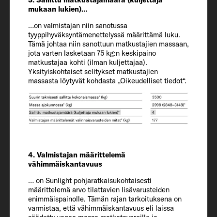
743 / 232 / 293 cm
mukaan lukien)…
…on valmistajan niin sanotussa
Sisäkorkeus
tyyppihyväksyntämenettelyssä määrittämä luku.
Tämä johtaa niin sanottuun matkustajien massaan,
210
jota varten lasketaan 75 kg:n keskipaino
matkustajaa kohti (ilman kuljettajaa).
Yksityiskohtaiset selitykset matkustajien
Sallittu matkustajamäärä (sis.
massasta löytyvät kohdasta „Oikeudelliset tiedot“.
kuljettajan)
4 + 1
Alusta / vakiomoottori / kw (hv)
Fiat Ducato / 2.2 / 103 (140)
4. Valmistajan määrittelemä
vähimmäiskantavuus
Massa ajokunnossa (kg)*
… on Sunlight pohjaratkaisukohtaisesti
3028 (2877 tai 3179)*
määrittelemä arvo tilattavien lisävarusteiden
enimmäispainolle. Tämän rajan tarkoituksena on
varmistaa, että vähimmäiskantavuus eli laissa
Valmistajan määrittelemä lisävarusteiden