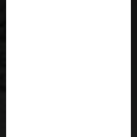
Peruutustutka
ESC (elektroninen ajovakauden
valvonta), mukaan lukien ASR
(luistonesto), hill holder
(mäkilähtöavustin), CWA
(sivutuuliavustin), perävaunun
vakautusjärjestelmä ja PCB
(törmäyksen jälkeinen jarrutus)
Verhoillut pilotti-istuimet
Monitoimiratti
Kuljettajan ovi