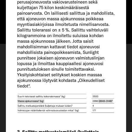
perusajoneuvosta vakiovarusteineen sekä
Hinta alkaen
kuljettajan 75 kilon keskimääräisestä
painoarvosta. On laillisesti sallittua ja mahdollista,
Info
Alkaen € 95.790
että ajoneuvon massa ajokunnossa poikkeaa
myyntiasiakirjoissa ilmoitetusta nimellisarvosta.
Sallittu toleranssi on ± 5 %. Sallittu vaihteluväli
kilogrammoina on ilmoitettu suluissa kohdan
massa ajokunnossa jälkeen. Jotta saisit
mahdollisimman kattavat tiedot ajoneuvosi
Konfiguroi
mahdollisista painopoikkeamista, Sunlight
Nähtävilläoloaika
punnitsee jokaisen ajoneuvon valmistuslinjan
lopussa ja ilmoittaa kauppiaallesi ajoneuvosi
Suosikit
punnitustuloksen sinulle toimitettavaksi.
Yksityiskohtaiset selitykset koskien massaa
ajokunnossa löytyvät kohdasta „Oikeudelliset
tiedot“.
Ajoneuvo
Pituus / leveys / korkeus
3. Sallittu matkustajamäärä (kuljettaja