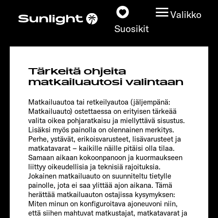
Valikko
Suosikit
I 68
Tärkeitä ohjeita
Adventure
Matkailuautot
matkailuautosi valintaan
Matkailuautoa tai retkeilyautoa (jäljempänä:
Konfiguraattori
Matkailuauto) ostettaessa on erityisen tärkeää
valita oikea pohjaratkaisu ja miellyttävä sisustus.
Lisäksi myös painolla on olennainen merkitys.
Löydä oma Sunlightisi
Perhe, ystävät, erikoisvarusteet, lisävarusteet ja
matkatavarat – kaikille näille pitäisi olla tilaa.
Kauppiashaku
Samaan aikaan kokoonpanoon ja kuormaukseen
liittyy oikeudellisia ja teknisiä rajoituksia.
Jokainen matkailuauto on suunniteltu tietylle
Tutustu
painolle, jota ei saa ylittää ajon aikana. Tämä
herättää matkailuauton ostajissa kysymyksen:
Miten minun on konfiguroitava ajoneuvoni niin,
Lisätietoja
että siihen mahtuvat matkustajat, matkatavarat ja
Chassis