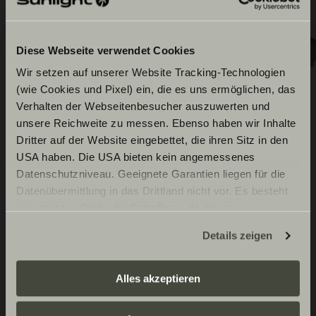
Diese Webseite verwendet Cookies
Wir setzen auf unserer Website Tracking-Technologien
(wie Cookies und Pixel) ein, die es uns ermöglichen, das
Verhalten der Webseitenbesucher auszuwerten und
unsere Reichweite zu messen. Ebenso haben wir Inhalte
Varusteet
Dritter auf der Website eingebettet, die ihren Sitz in den
USA haben. Die USA bieten kein angemessenes
Datenschutzniveau. Geeignete Garantien liegen für die
Datenübermittlung in das Drittland nicht vor. Es besteht
Alusta - Fiat
ein erhöhtes Risiko für Betroffene, da diesen
möglicherweise keine Rechtsbehelfsmöglichkeiten
Details zeigen
zustehen. Eingesetzte Dienstleister können Daten für
Fiat Ducato 3.500 kg | 2.2 | 103
Pesutilat
eigene Zwecke verarbeiten und mit anderen Daten
kW | 140 hv Euro 6 | 6-vaihteinen
zusammenführen. Weitere Informationen finden Sie hier:
Alles akzeptieren
manuaalivaihteisto
Datenschutzerklärung
/
Datenschutzerklärung
Suuri peili
Kori
Sunlight Business
. Akzeptieren Sie oder wählen Sie