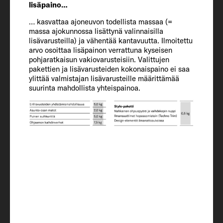
lisäpaino…
… kasvattaa ajoneuvon todellista massaa (=
Wheel base
massa ajokunnossa lisättynä valinnaisilla
404
lisävarusteilla) ja vähentää kantavuutta. Ilmoitettu
arvo osoittaa lisäpainon verrattuna kyseisen
pohjaratkaisun vakiovarusteisiin. Valittujen
pakettien ja lisävarusteiden kokonaispaino ei saa
Sisätilat
ylittää valmistajan lisävarusteille määrittämää
suurinta mahdollista yhteispainoa.
Vuodepaikat
4 + 1
Alkovivuode
200 x 150
Vuode takana
210 x 80 / 215 x 80 / 210 x 168