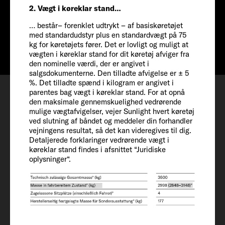
2. Vægt i køreklar stand…
Pris fra
… består– forenklet udtrykt – af basiskøretøjet
Info
Fra 992.000 kr.
med standardudstyr plus en standardvægt på 75
kg for køretøjets fører. Det er lovligt og muligt at
vægten i køreklar stand for dit køretøj afviger fra
den nominelle værdi, der er angivet i
salgsdokumenterne. Den tilladte afvigelse er ± 5
Konfigurer
%. Det tilladte spænd i kilogram er angivet i
parentes bag vægt i køreklar stand. For at opnå
Aftale om fremvisning
den maksimale gennemskuelighed vedrørende
mulige vægtafvigelser, vejer Sunlight hvert køretøj
Ønskeliste
ved slutning af båndet og meddeler din forhandler
vejningens resultat, så det kan videregives til dig.
Detaljerede forklaringer vedrørende vægt i
køreklar stand findes i afsnittet “Juridiske
oplysninger“.
Køretøj
Længde / Bredde / Højde