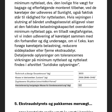
minimum nyttelast, dvs. den lovlige frie vægt for
ekstraudstyr* (kg)
bagage og efterfølgende monteret tilbehør, ved de
114
køretøjer der udleveres af Sunlight, også faktisk
står til rådighed for nyttelasten. Hvis vejningen i
slutning af båndet undtagelsesvist alligevel viser
Teknisk tilladte totalvægt* (kg)
at den faktiske belastningskapacitet overskrider
3500
minimum nyttelast pga. en tilladt vægtafvigelse,
vil vi inden udlevering af køretøjet sammen med
din forhandler og dig undersøge, om vi f.eks. kan
forøge køretøjets belastning, reducere
Vægtforhøjelse (optional)
siddepladser eller fjerne ekstraudstyr.
3650
Detaljerede oplysninger om tolerancernes
virkninger på minimum nyttelast og nyttelast
findes i afsnittet “Juridiske oplysninger”.
Anhængerlast 12 % bremset / ubremset
2000 / 750
Dæk
225/75 R 16 CP
5. Ekstraudstyrets og pakkernes mervægt…
Hjulafstand