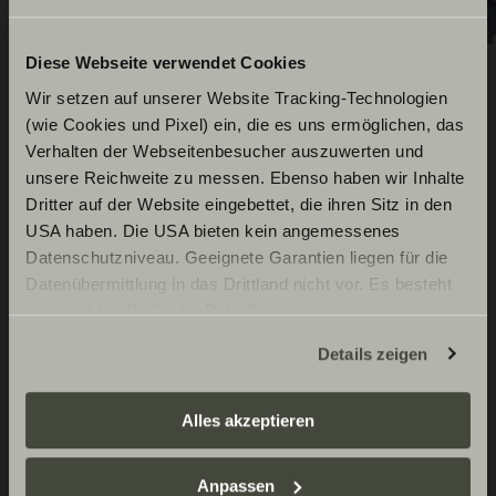
Diese Webseite verwendet Cookies
Wir setzen auf unserer Website Tracking-Technologien
(wie Cookies und Pixel) ein, die es uns ermöglichen, das
Standardudstyr
Verhalten der Webseitenbesucher auszuwerten und
unsere Reichweite zu messen. Ebenso haben wir Inhalte
Dritter auf der Website eingebettet, die ihren Sitz in den
USA haben. Die USA bieten kein angemessenes
Datenschutzniveau. Geeignete Garantien liegen für die
Basiskøretøj Fiat
Datenübermittlung in das Drittland nicht vor. Es besteht
ein erhöhtes Risiko für Betroffene, da diesen
Fiat Ducato 3.500 kg | 2.2 | 103
Påbygning indvendigt /
möglicherweise keine Rechtsbehelfsmöglichkeiten
Details zeigen
bodel
kW | 140 HK Euro 6 | 6-trins
zustehen. Eingesetzte Dienstleister können Daten für
manuel gearkasse
eigene Zwecke verarbeiten und mit anderen Daten
zusammenführen. Weitere Informationen finden Sie hier:
Alles akzeptieren
Hyggelig L-siddegruppe med
Varme / gasforsyning
Datenschutzerklärung
/
Datenschutzerklärung
Skivebremser, blæservarme,
fritstående, drejbart bord
Sunlight Business
. Akzeptieren Sie oder wählen Sie
omdrejningstæller, servostyring,
Anpassen