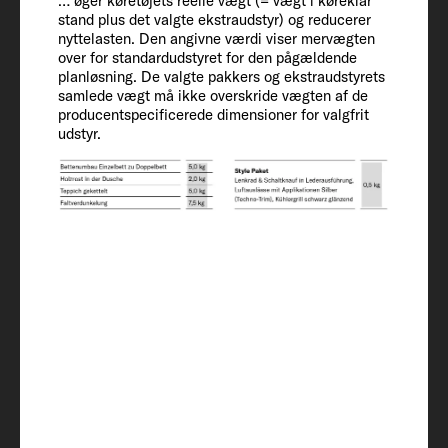
… øger køretøjets reelle vægt (= vægt i køreklar
stand plus det valgte ekstraudstyr) og reducerer
404
nyttelasten. Den angivne værdi viser mervægten
over for standardudstyret for den pågældende
planløsning. De valgte pakkers og ekstraudstyrets
samlede vægt må ikke overskride vægten af de
Indvendigt
producentspecificerede dimensioner for valgfrit
udstyr.
udstyr
Sovepladser
4 + 1
Sengemål alkove
200 x 150
Sengemål bageste seng
210 x 80 / 215 x 80 / 210 x 168