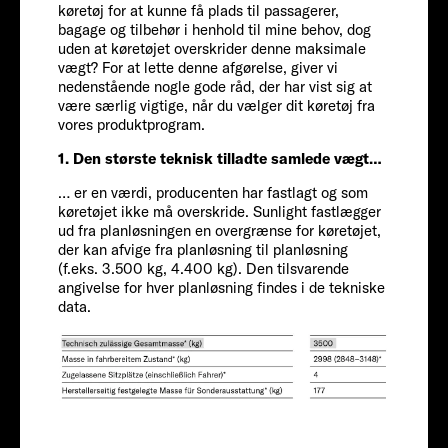
køretøj for at kunne få plads til passagerer,
bagage og tilbehør i henhold til mine behov, dog
uden at køretøjet overskrider denne maksimale
vægt? For at lette denne afgørelse, giver vi
nedenstående nogle gode råd, der har vist sig at
være særlig vigtige, når du vælger dit køretøj fra
vores produktprogram.
1. Den største teknisk tilladte samlede vægt…
… er en værdi, producenten har fastlagt og som
FIAT
køretøjet ikke må overskride. Sunlight fastlægger
ud fra planløsningen en overgrænse for køretøjet,
der kan afvige fra planløsning til planløsning
Passagerer
(f.eks. 3.500 kg, 4.400 kg). Den tilsvarende
angivelse for hver planløsning findes i de tekniske
data.
4-5
Størrelse
743 CM