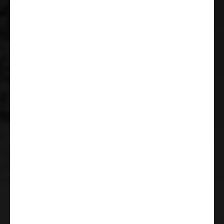
Dæk M+S* Camping (snefnug)
Fuld LED-forlygter (kørelys om
dagen, nærlys, fjernlys og
blinklys)