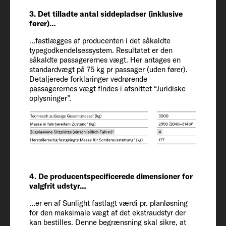
743 / 232 / 293 cm
3. Det tilladte antal siddepladser (inklusive
fører)…
Indvendig højde
…fastlægges af producenten i det såkaldte
210
typegodkendelsessystem. Resultatet er den
såkaldte passagerernes vægt. Her antages en
standardvægt på 75 kg pr passager (uden fører).
Tilladt antal siddepladser (inklusive
Detaljerede forklaringer vedrørende
passagerernes vægt findes i afsnittet “Juridiske
fører)
oplysninger”.
4 + 1
Chassis / motor / effekt kW (hk)
Fiat Ducato / 2.2 / 103 (140)
Vægt i køreklar stand (kg)*
4. De producentspecificerede dimensioner for
valgfrit udstyr…
3028 (2877 til 3179)*
…er en af Sunlight fastlagt værdi pr. planløsning
for den maksimale vægt af det ekstraudstyr der
Fabriksspecificeret vægt for
kan bestilles. Denne begrænsning skal sikre, at