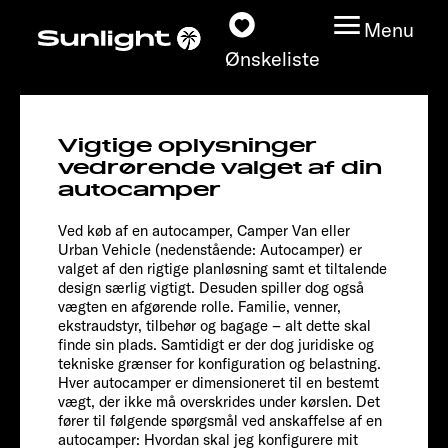
Menu
Ønskeliste
I 68
Vigtige oplysninger
Adventure
Modeller
vedrørende valget af din
autocamper
Konfigurator
Ved køb af en autocamper, Camper Van eller
Urban Vehicle (nedenstående: Autocamper) er
valget af den rigtige planløsning samt et tiltalende
Find din Sunlight
design særlig vigtigt. Desuden spiller dog også
vægten en afgørende rolle. Familie, venner,
Find forhandler
ekstraudstyr, tilbehør og bagage – alt dette skal
finde sin plads. Samtidigt er der dog juridiske og
tekniske grænser for konfiguration og belastning.
Oplev
Hver autocamper er dimensioneret til en bestemt
vægt, der ikke må overskrides under kørslen. Det
fører til følgende spørgsmål ved anskaffelse af en
Service
Chassis
autocamper: Hvordan skal jeg konfigurere mit