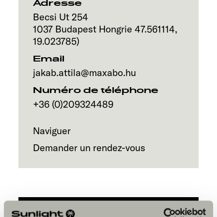
Service
Adresse
Becsi Ut 254
1037
Budapest
Hongrie
47.561114
,
19.023785
)
Email
jakab.attila@maxabo.hu
Numéro de téléphone
+36 (0)209324489
Naviguer
Demander un rendez-vous