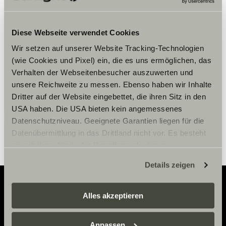
Veuillez accepter les cookies pour
Diese Webseite verwendet Cookies
afficher le contenu.
Wir setzen auf unserer Website Tracking-Technologien
(wie Cookies und Pixel) ein, die es uns ermöglichen, das
Paramètre des cookies
Verhalten der Webseitenbesucher auszuwerten und
unsere Reichweite zu messen. Ebenso haben wir Inhalte
Dritter auf der Website eingebettet, die ihren Sitz in den
USA haben. Die USA bieten kein angemessenes
Datenschutzniveau. Geeignete Garantien liegen für die
Datenübermittlung in das Drittland nicht vor. Es besteht
ein erhöhtes Risiko für Betroffene, da diesen
möglicherweise keine Rechtsbehelfsmöglichkeiten
Details zeigen
zustehen. Eingesetzte Dienstleister können Daten für
eigene Zwecke verarbeiten und mit anderen Daten
zusammenführen. Weitere Informationen finden Sie hier:
Alles akzeptieren
Adventure
Datenschutzerklärung
/
Datenschutzerklärung
Sunlight Business
. Akzeptieren Sie oder wählen Sie
Anpassen