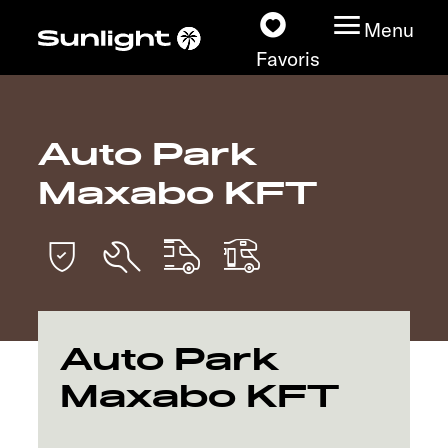
Menu
Favoris
Auto Park
Nos modèles
Maxabo KFT
Configurateur
Recherchez votre
Sunlight
Nos concessionnaires
Auto Park
Maxabo KFT
Découvrir