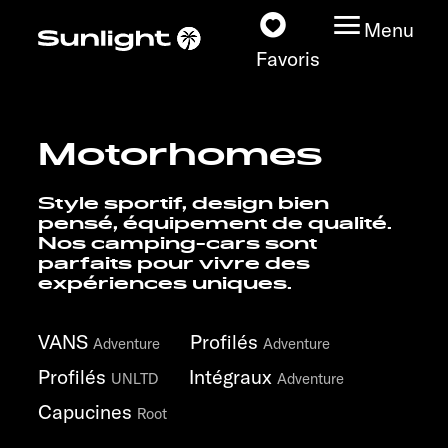
Menu
Favoris
Motorhomes
Nos modèles
Style sportif, design bien
Configurateur
pensé, équipement de qualité.
Nos camping-cars sont
parfaits pour vivre des
Recherchez votre
expériences uniques.
Sunlight
VANS
Profilés
Adventure
Adventure
Nos concessionnaires
Profilés
Intégraux
UNLTD
Adventure
Découvrir
Capucines
Root