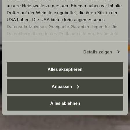
unsere Reichweite zu messen. Ebenso haben wir Inhalte
Dritter auf der Website eingebettet, die ihren Sitz in den
USA haben. Die USA bieten kein angemessenes
Datenschutzniveau. Geeignete Garantien liegen für die
Datenübermittlung in das Drittland nicht vor. Es besteht
ein erhöhtes Risiko für Betroffene, da diesen
möglicherweise keine Rechtsbehelfsmöglichkeiten
Details zeigen
zustehen. Eingesetzte Dienstleister können Daten für
eigene Zwecke verarbeiten und mit anderen Daten
zusammenführen. Weitere Informationen finden Sie hier:
Alles akzeptieren
Datenschutzerklärung
/
Datenschutzerklärung
Sunlight Business
. Akzeptieren Sie oder wählen Sie
Anpassen
einzelne Cookies/Dienste in den Einstellungen aus,
erteilen Sie uns Ihre Einwilligung zur Verarbeitung Ihrer
Daten zu den genannten Zwecken. Die Einwilligung ist
Alles ablehnen
freiwillig, für den Besuch der Website nicht erforderlich
und kann jederzeit über die Einstellungen widerrufen
werden. Klicken Sie auf Ablehnen, werden nur die