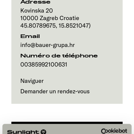
Service
Adresse
Kovinska 20
10000
Zagreb
Croatie
45.80789675
,
15.8521047
)
Email
info@bauer-grupa.hr
Numéro de téléphone
00385992100631
Naviguer
Demander un rendez-vous