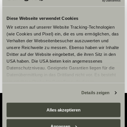
Veuillez accepter les cookies pour
Diese Webseite verwendet Cookies
afficher le contenu.
Wir setzen auf unserer Website Tracking-Technologien
(wie Cookies und Pixel) ein, die es uns ermöglichen, das
Paramètre des cookies
Verhalten der Webseitenbesucher auszuwerten und
unsere Reichweite zu messen. Ebenso haben wir Inhalte
Dritter auf der Website eingebettet, die ihren Sitz in den
USA haben. Die USA bieten kein angemessenes
Datenschutzniveau. Geeignete Garantien liegen für die
Datenübermittlung in das Drittland nicht vor. Es besteht
ein erhöhtes Risiko für Betroffene, da diesen
möglicherweise keine Rechtsbehelfsmöglichkeiten
Details zeigen
zustehen. Eingesetzte Dienstleister können Daten für
eigene Zwecke verarbeiten und mit anderen Daten
zusammenführen. Weitere Informationen finden Sie hier:
Alles akzeptieren
Adventure
Datenschutzerklärung
/
Datenschutzerklärung
Sunlight Business
. Akzeptieren Sie oder wählen Sie
Anpassen