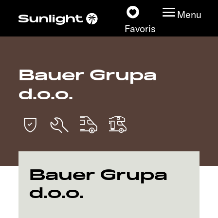
Menu
Favoris
Bauer Grupa
Nos modèles
d.o.o.
Configurateur
Recherchez votre
Sunlight
Nos concessionnaires
Bauer Grupa
d.o.o.
Découvrir