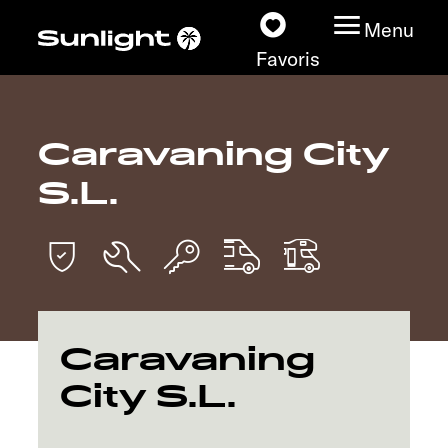
Menu
Favoris
Caravaning City
Nos modèles
S.L.
Configurateur
Recherchez votre
Sunlight
Nos concessionnaires
Caravaning
City S.L.
Découvrir