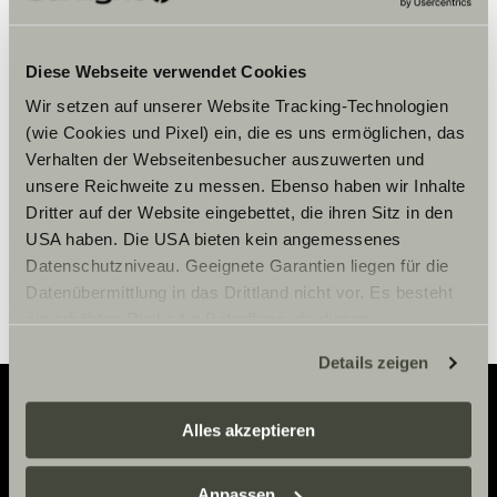
Veuillez accepter les cookies pour
Diese Webseite verwendet Cookies
afficher le contenu.
Wir setzen auf unserer Website Tracking-Technologien
(wie Cookies und Pixel) ein, die es uns ermöglichen, das
Paramètre des cookies
Verhalten der Webseitenbesucher auszuwerten und
unsere Reichweite zu messen. Ebenso haben wir Inhalte
Dritter auf der Website eingebettet, die ihren Sitz in den
USA haben. Die USA bieten kein angemessenes
Datenschutzniveau. Geeignete Garantien liegen für die
Datenübermittlung in das Drittland nicht vor. Es besteht
ein erhöhtes Risiko für Betroffene, da diesen
möglicherweise keine Rechtsbehelfsmöglichkeiten
Details zeigen
zustehen. Eingesetzte Dienstleister können Daten für
eigene Zwecke verarbeiten und mit anderen Daten
zusammenführen. Weitere Informationen finden Sie hier:
Alles akzeptieren
Adventure
Datenschutzerklärung
/
Datenschutzerklärung
Sunlight Business
. Akzeptieren Sie oder wählen Sie
Anpassen