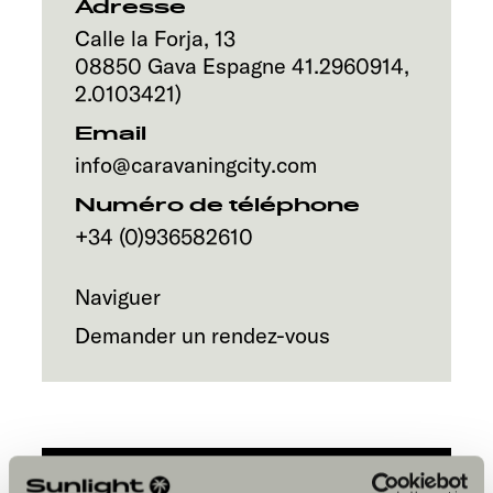
Service
Adresse
Calle la Forja, 13
08850
Gava
Espagne
41.2960914
,
2.0103421
)
Email
info@caravaningcity.com
Numéro de téléphone
+34 (0)936582610
Naviguer
Demander un rendez-vous