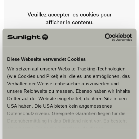
Veuillez accepter les cookies pour
afficher le contenu.
Paramètre des cookies
Diese Webseite verwendet Cookies
Wir setzen auf unserer Website Tracking-Technologien
(wie Cookies und Pixel) ein, die es uns ermöglichen, das
Verhalten der Webseitenbesucher auszuwerten und
unsere Reichweite zu messen. Ebenso haben wir Inhalte
Dritter auf der Website eingebettet, die ihren Sitz in den
Horaires d'ouverture
USA haben. Die USA bieten kein angemessenes
Datenschutzniveau. Geeignete Garantien liegen für die
FAHRZEUGVERKAUF
Mo - Fr 08:00 Uhr – 18:00 Uhr
Datenübermittlung in das Drittland nicht vor. Es besteht
Sa 09:00 Uhr – 12:00 Uhr
ein erhöhtes Risiko für Betroffene, da diesen
möglicherweise keine Rechtsbehelfsmöglichkeiten
WERKSTATT