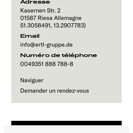
Service
Adresse
Kasernen Str. 2
01587
Riesa
Allemagne
51.3058491
,
13.2907783
)
Email
info@ertl-gruppe.de
Numéro de téléphone
0049351 888 788-8
Naviguer
Demander un rendez-vous