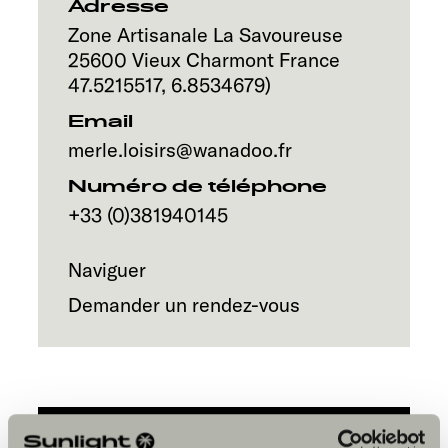
Service
Adresse
Zone Artisanale La Savoureuse
25600
Vieux Charmont
France
47.5215517
,
6.8534679
)
Email
merle.loisirs@wanadoo.fr
Numéro de téléphone
+33 (0)381940145
Naviguer
Demander un rendez-vous