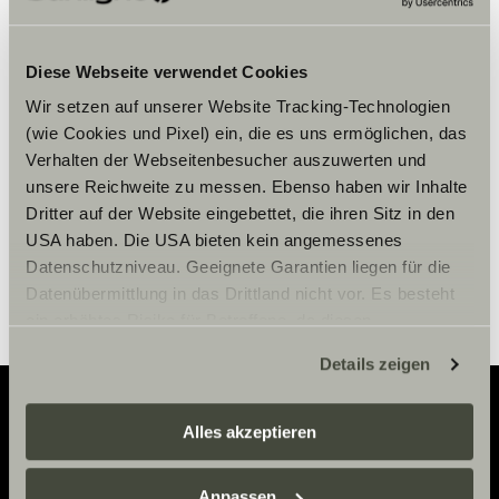
Veuillez accepter les cookies pour
Diese Webseite verwendet Cookies
afficher le contenu.
Wir setzen auf unserer Website Tracking-Technologien
(wie Cookies und Pixel) ein, die es uns ermöglichen, das
Paramètre des cookies
Verhalten der Webseitenbesucher auszuwerten und
unsere Reichweite zu messen. Ebenso haben wir Inhalte
Dritter auf der Website eingebettet, die ihren Sitz in den
USA haben. Die USA bieten kein angemessenes
Datenschutzniveau. Geeignete Garantien liegen für die
Datenübermittlung in das Drittland nicht vor. Es besteht
ein erhöhtes Risiko für Betroffene, da diesen
möglicherweise keine Rechtsbehelfsmöglichkeiten
Details zeigen
zustehen. Eingesetzte Dienstleister können Daten für
eigene Zwecke verarbeiten und mit anderen Daten
zusammenführen. Weitere Informationen finden Sie hier:
Alles akzeptieren
Adventure
Datenschutzerklärung
/
Datenschutzerklärung
Sunlight Business
. Akzeptieren Sie oder wählen Sie
Anpassen