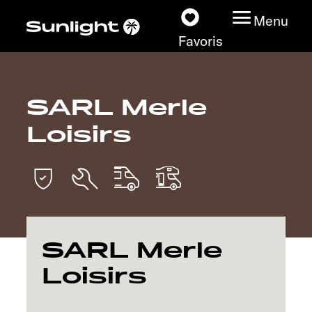
Menu
Favoris
SARL Merle
Nos modèles
Loisirs
Configurateur
Recherchez votre
Sunlight
Nos concessionnaires
SARL Merle
Loisirs
Découvrir