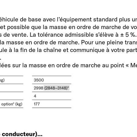
hicule de base avec l’équipement standard plus un 
 et possible que la masse en ordre de marche de vot
 de vente. La tolérance admissible s’élève à ± 5 %
la masse en ordre de marche. Pour une pleine tran
le à la fin de la chaîne et communique à votre part
.
llées sur la masse en ordre de marche au point « Me
Équipeme
Couchages
1 OPT cm
2 + 2
le conducteur)…