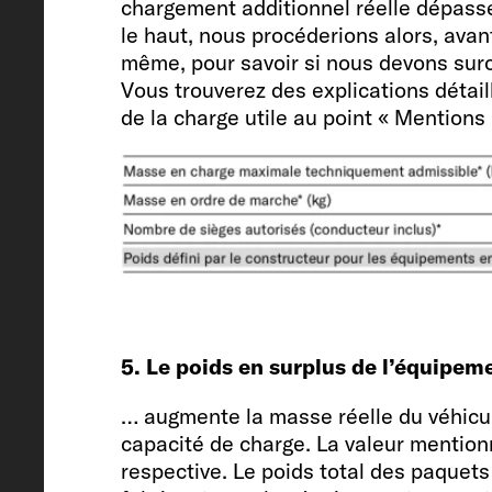
chargement additionnel réelle dépasse
Fiat Ducato / 2.2 / 103 (140)
le haut, nous procéderions alors, avan
même, pour savoir si nous devons surch
Vous trouverez des explications détai
de la charge utile au point « Mentions 
Masse en ordre de marche (kg)*
2928 (2782 jusqu'à 3074)*
Poids défini par le constructeur po
équipements en option* (kg)
5. Le poids en surplus de l’équipem
218
… augmente la masse réelle du véhicul
capacité de charge. La valeur mentionn
respective. Le poids total des paquets
Masse en charge maximale techn