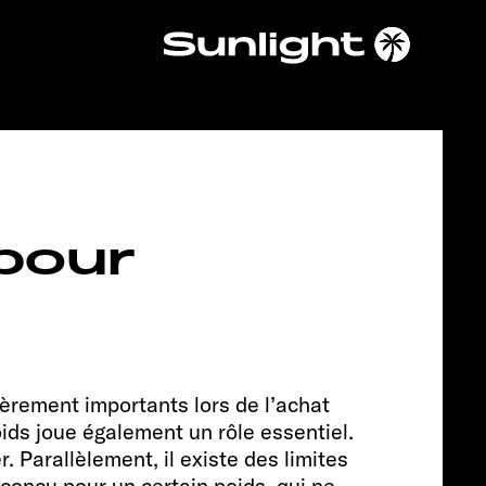
Chassis
 pour
ièrement importants lors de l’achat
FIAT
oids joue également un rôle essentiel.
. Parallèlement, il existe des limites
conçu pour un certain poids, qui ne