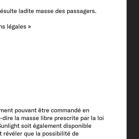
résulte ladite masse des passagers.
ns légales »
e arrière
56 / 184 x 86
e dînette (option)
ipement pouvant être commandé en
dire la masse libre prescrite par la loi
e toit relevable
Sunlight soit également disponible
 révéler que la possibilité de