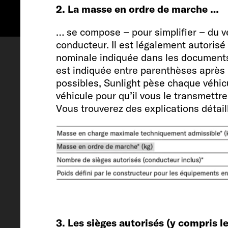
2. La masse en ordre de marche …
Configurer
Rendez-vous
… se compose – pour simplifier – du vé
conducteur. Il est légalement autorisé
nominale indiquée dans les documents
est indiquée entre parenthèses après 
possibles, Sunlight pèse chaque véhicu
véhicule pour qu’il vous le transmettre
Vous trouverez des explications détai
Véhicule
Longueur / largeur / hauteur
636 / 205 / 261 / 28
3. Les sièges autorisés (y compris 