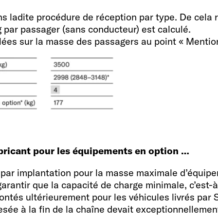
ns ladite procédure de réception par type. De cela 
kg par passager (sans conducteur) est calculé.
llées sur la masse des passagers au point « Mentio
Dimensions couchag
192 x 108 - 
lus)*
Dimensions couchag
185 x 105 - 88 OPT
abricant pour les équipements en option …
ht par implantation pour la masse maximale d’équ
garantir que la capacité de charge minimale, c’est-à-
Dimensions couchag
ntés ultérieurement pour les véhicules livrés par 
e CEE (ch)
sée à la fin de la chaîne devait exceptionnellement
206 x 143 OPT