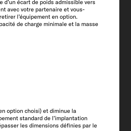
e d’un écart de poids admissible vers
ent avec votre partenaire et vous-
retirer l’équipement en option.
apacité de charge minimale et la masse
 freezer
e, chauffe-eau inclus (vol.
 eaux usées
 option choisi) et diminue la
ipement standard de l’implantation
e USB double
épasser les dimensions définies par le