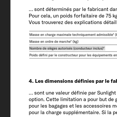
… sont déterminés par le fabricant da
Pour cela, un poids forfaitaire de 75 
Vous trouverez des explications détai
Hauteur intérieure
190
Places carte grise (conducteur inc
4
4. Les dimensions définies par le f
… sont une valeur définie par Sunlig
option. Cette limitation a pour but de 
pour les bagages et les accessoires mo
Châssis / Motorisation / Puissanc
pour la charge supplémentaire. Si la pe