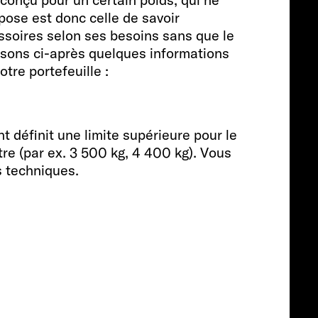
Personnes
 pose est donc celle de savoir
essoires selon ses besoins sans que le
issons ci-après quelques informations
4
tre portefeuille :
Taille
t définit une limite supérieure pour le
utre (par ex. 3 500 kg, 4 400 kg). Vous
636 CM
s techniques.
Tarif à partir de
A partir de € 61
Info
790