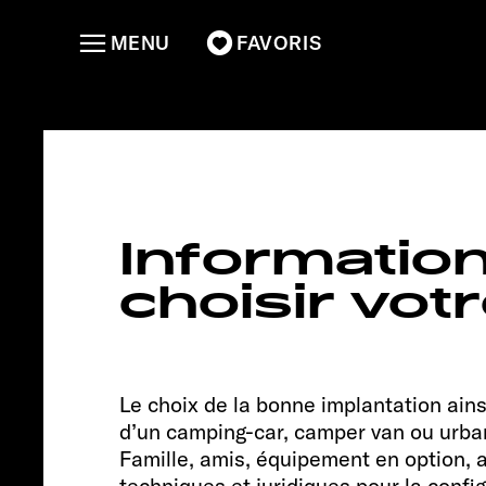
MENU
FAVORIS
CLIFF 6
Informatio
choisir vot
Le choix de la bonne implantation ains
d’un camping-car, camper van ou urban 
Famille, amis, équipement en option, ac
techniques et juridiques pour la conf