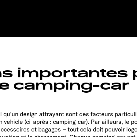
40
Adventure
ns importantes
re camping-car
i qu’un design attrayant sont des facteurs particul
vehicle (ci-après : camping-car). Par ailleurs, le p
cessoires et bagages – tout cela doit pouvoir loger
iguration et le chargement. Chaque camping-car est 