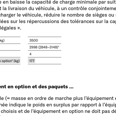
 en baisse la capacité de charge minimale par suit
t la livraison du véhicule, à un contrôle conjointem
arger le véhicule, réduire le nombre de sièges ou 
llées sur les répercussions des tolérances sur la c
Réfrigérateur / dont
légales ».
84
Réservoir eau propr
ur les
réduit) / Réservoir
100 / 20 / 90
ent en option et des paquets …
e (= masse en ordre de marche plus l’équipement en
ée indique le poids en surplus par rapport à l’équ
Prises 230 V / Pris
 choisis et de l’équipement en option ne doit pas d
iquement