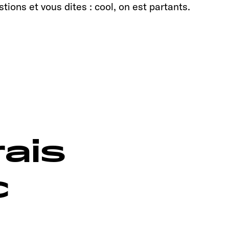
tions et vous dites : cool, on est partants.
rais
c