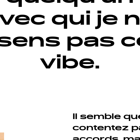
vec qui je 
sens pas c
vibe.
Il semble q
contentez p
accords, ma