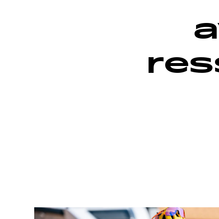
a
res