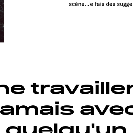
scène. Je fais des sugges
ne travaille
jamais ave
quelqu'un