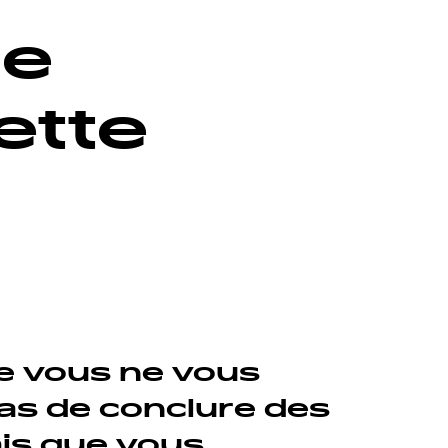
ne
ette
ue vous ne vous
as de conclure des
is que vous