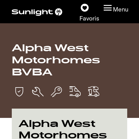
Menu
Favoris
Alpha West
Nos modèles
Motorhomes
Configurateur
BVBA
Recherchez votre
Sunlight
Nos concessionnaires
Alpha West
Découvrir
Motorhomes