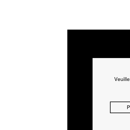
Veuill
P