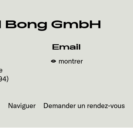
d Bong GmbH
Email
montrer
e
94
)
Naviguer
Demander un rendez-vous