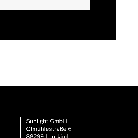
Sunlight GmbH
Ölmühlestraße 6
88299 Leutkirch