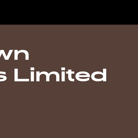
wn
 Limited