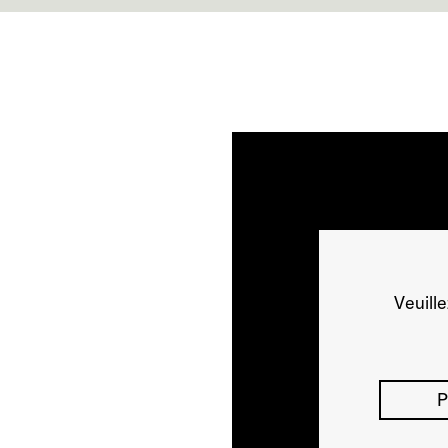
Veuill
P