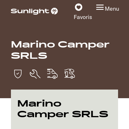
Menu
Favoris
Marino Camper
Nos modèles
SRLS
Configurateur
Recherchez votre
Sunlight
Nos concessionnaires
Marino
Camper SRLS
Découvrir