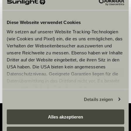
Veuillez accepter les cookies pour
Diese Webseite verwendet Cookies
afficher le contenu.
Wir setzen auf unserer Website Tracking-Technologien
(wie Cookies und Pixel) ein, die es uns ermöglichen, das
Verhalten der Webseitenbesucher auszuwerten und
Paramètre des cookies
unsere Reichweite zu messen. Ebenso haben wir Inhalte
Dritter auf der Website eingebettet, die ihren Sitz in den
USA haben. Die USA bieten kein angemessenes
Datenschutzniveau. Geeignete Garantien liegen für die
Datenübermittlung in das Drittland nicht vor. Es besteht
ein erhöhtes Risiko für Betroffene, da diesen
möglicherweise keine Rechtsbehelfsmöglichkeiten
Details zeigen
zustehen. Eingesetzte Dienstleister können Daten für
eigene Zwecke verarbeiten und mit anderen Daten
zusammenführen. Weitere Informationen finden Sie hier:
Alles akzeptieren
Datenschutzerklärung
/
Datenschutzerklärung
Adventure
Sunlight Business
. Akzeptieren Sie oder wählen Sie