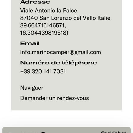
Service
Adresse
Viale Antonio la Falce
87040
San Lorenzo del Vallo
Italie
39.664715146571
,
16.304439819518
)
Email
info.marinocamper@gmail.com
Numéro de téléphone
+39 320 141 7031
Naviguer
Demander un rendez-vous