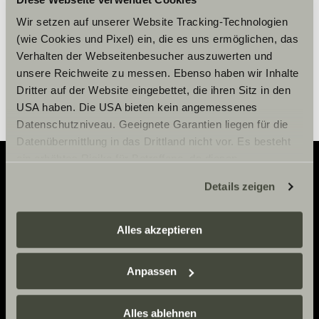
Paramètre des cookies
Wir setzen auf unserer Website Tracking-Technologien
(wie Cookies und Pixel) ein, die es uns ermöglichen, das
Verhalten der Webseitenbesucher auszuwerten und
unsere Reichweite zu messen. Ebenso haben wir Inhalte
Dritter auf der Website eingebettet, die ihren Sitz in den
USA haben. Die USA bieten kein angemessenes
Datenschutzniveau. Geeignete Garantien liegen für die
Datenübermittlung in das Drittland nicht vor. Es besteht
ein erhöhtes Risiko für Betroffene, da diesen
möglicherweise keine Rechtsbehelfsmöglichkeiten
Details zeigen
zustehen. Eingesetzte Dienstleister können Daten für
Adventure
eigene Zwecke verarbeiten und mit anderen Daten
Now.
zusammenführen. Weitere Informationen finden Sie hier:
Alles akzeptieren
Datenschutzerklärung
/
Datenschutzerklärung
Sunlight Business
. Akzeptieren Sie oder wählen Sie
Anpassen
einzelne Cookies/Dienste in den Einstellungen aus,
CONTACT
erteilen Sie uns Ihre Einwilligung zur Verarbeitung Ihrer
Daten zu den genannten Zwecken. Die Einwilligung ist
Alles ablehnen
Sunlight GmbH