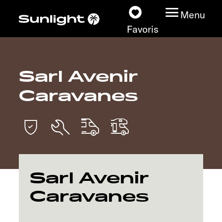
Menu
Favoris
Sarl Avenir
Nos modèles
Caravanes
Configurateur
Recherchez votre
Sunlight
Nos concessionnaires
Sarl Avenir
Caravanes
Découvrir