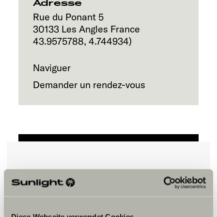
Service
Adresse
Rue du Ponant 5
30133
Les Angles
France
43.9575788
,
4.744934
)
Naviguer
Demander un rendez-vous
Veuillez accepter les cookies pour
afficher le contenu.
Diese Webseite verwendet Cookies