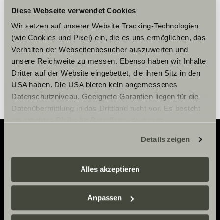
Diese Webseite verwendet Cookies
Wir setzen auf unserer Website Tracking-Technologien
Paramètre des cookies
(wie Cookies und Pixel) ein, die es uns ermöglichen, das
Verhalten der Webseitenbesucher auszuwerten und
unsere Reichweite zu messen. Ebenso haben wir Inhalte
Dritter auf der Website eingebettet, die ihren Sitz in den
USA haben. Die USA bieten kein angemessenes
Datenschutzniveau. Geeignete Garantien liegen für die
Datenübermittlung in das Drittland nicht vor. Es besteht
ein erhöhtes Risiko für Betroffene, da diesen
möglicherweise keine Rechtsbehelfsmöglichkeiten
Details zeigen
zustehen. Eingesetzte Dienstleister können Daten für
eigene Zwecke verarbeiten und mit anderen Daten
Adventure
zusammenführen. Weitere Informationen finden Sie hier:
Alles akzeptieren
Now.
Datenschutzerklärung
/
Datenschutzerklärung
Sunlight Business
. Akzeptieren Sie oder wählen Sie
Anpassen
einzelne Cookies/Dienste in den Einstellungen aus,
erteilen Sie uns Ihre Einwilligung zur Verarbeitung Ihrer