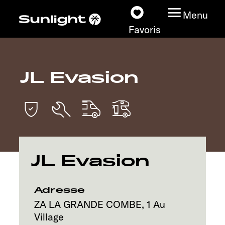
Menu
Favoris
JL Evasion
Nos modèles
Configurateur
Recherchez votre
Sunlight
JL Evasion
Nos concessionnaires
Adresse
Découvrir
ZA LA GRANDE COMBE, 1 Au
Village