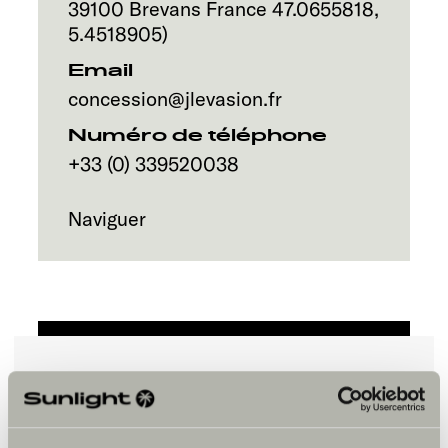
Service
39100
Brevans
France
47.0655818
,
5.4518905
)
Email
concession@jlevasion.fr
Numéro de téléphone
+33 (0) 339520038
Naviguer
Veuillez accepter les cookies pour
afficher le contenu.