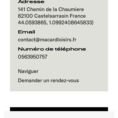
Service
Adresse
141 Chemin de la Chaumiere
82100
Castelsarrasin
France
44.0593865
,
1.0992408645833
)
Email
contact@macardloisirs.fr
Numéro de téléphone
0563950757
Naviguer
Demander un rendez-vous