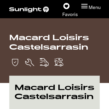
Menu
Favoris
Macard Loisirs
Nos modèles
Castelsarrasin
Configurateur
Recherchez votre
Sunlight
Nos concessionnaires
Macard Loisirs
Castelsarrasin
Découvrir