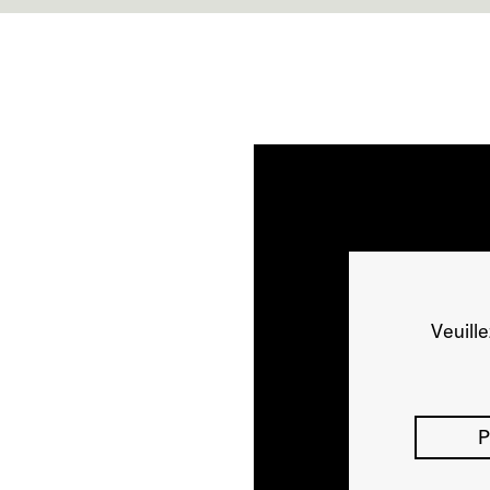
Veuill
P