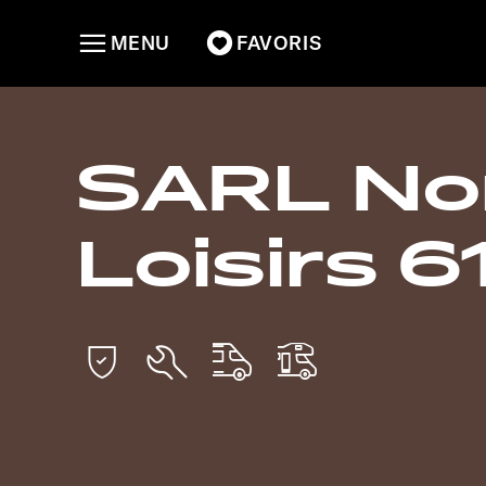
MENU
FAVORIS
SARL No
Loisirs 6