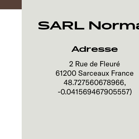
SARL Norman
Adresse
2 Rue de Fleuré
61200
Sarceaux
France
48.727560678966
,
-0.041569467905557
)