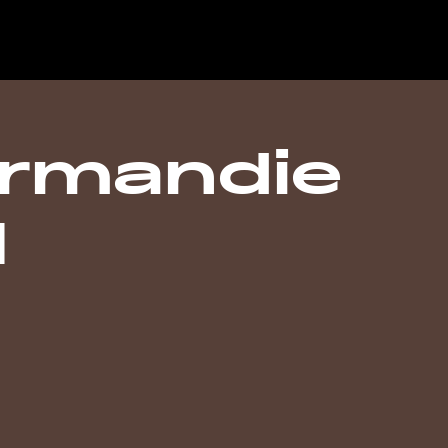
rmandie
1