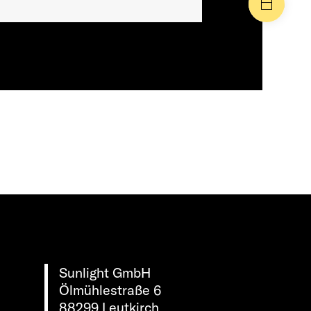
Manife
Sunlight GmbH
Ölmühlestraße 6
88299 Leutkirch