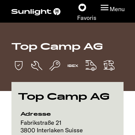
Menu
Favoris
Top Camp AG
Nos modèles
Configurateur
Recherchez votre
Sunlight
Top Camp AG
Nos concessionnaires
Adresse
Découvrir
Fabrikstraße 21
3800
Interlaken
Suisse