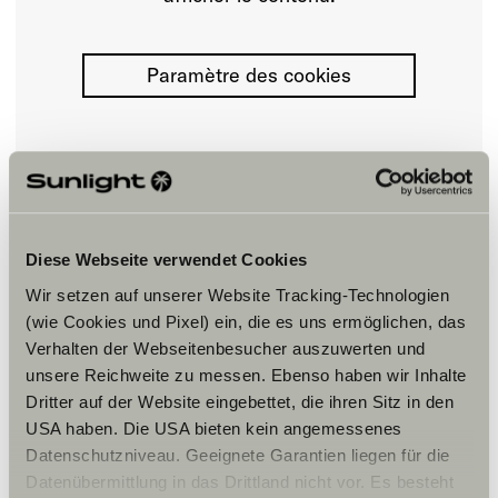
Paramètre des cookies
Diese Webseite verwendet Cookies
Horaires d'ouverture
Wir setzen auf unserer Website Tracking-Technologien
(wie Cookies und Pixel) ein, die es uns ermöglichen, das
FAHRZEUGVERKAUF
Dienstag – Freitag:
Verhalten der Webseitenbesucher auszuwerten und
09:30-12:00
unsere Reichweite zu messen. Ebenso haben wir Inhalte
13:30-18:00 Uhr
Dritter auf der Website eingebettet, die ihren Sitz in den
Samstag:
USA haben. Die USA bieten kein angemessenes
09:30 – 16:00 Uhr
Datenschutzniveau. Geeignete Garantien liegen für die
Datenübermittlung in das Drittland nicht vor. Es besteht
WERKSTATT/KUNDENDIENST