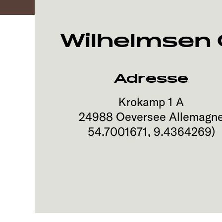
Wilhelmsen
Adresse
Krokamp 1 A
24988
Oeversee
Allemagn
54.7001671
,
9.4364269
)