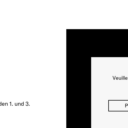
Veuill
en 1. und 3.
P