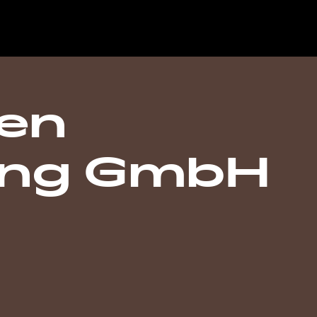
sen
ing GmbH