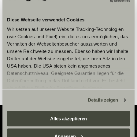
Bitte akzeptiere die Marketing-
Diese Webseite verwendet Cookies
Cookies, um die Inhalte zu sehen.
Wir setzen auf unserer Website Tracking-Technologien
(wie Cookies und Pixel) ein, die es uns ermöglichen, das
Verhalten der Webseitenbesucher auszuwerten und
Cookie-Einstellungen
unsere Reichweite zu messen. Ebenso haben wir Inhalte
Dritter auf der Website eingebettet, die ihren Sitz in den
USA haben. Die USA bieten kein angemessenes
Datenschutzniveau. Geeignete Garantien liegen für die
Datenübermittlung in das Drittland nicht vor. Es besteht
ein erhöhtes Risiko für Betroffene, da diesen
möglicherweise keine Rechtsbehelfsmöglichkeiten
Details zeigen
zustehen. Eingesetzte Dienstleister können Daten für
eigene Zwecke verarbeiten und mit anderen Daten
zusammenführen. Weitere Informationen finden Sie hier:
Alles akzeptieren
Datenschutzerklärung
/
Datenschutzerklärung
Adventure
Sunlight Business
. Akzeptieren Sie oder wählen Sie
Anpassen