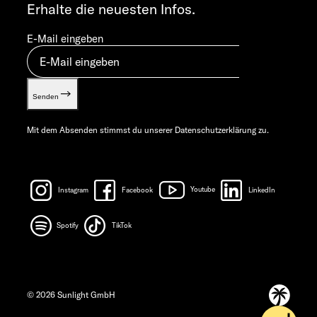
Erhalte die neuesten Infos.
Let’s play!
E-Mail eingeben
Senden
Mit dem Absenden stimmst du unserer
Datenschutzerklärung
zu.
Instagram
Facebook
Youtube
LinkedIn
Spotify
TikTok
© 2026 Sunlight GmbH