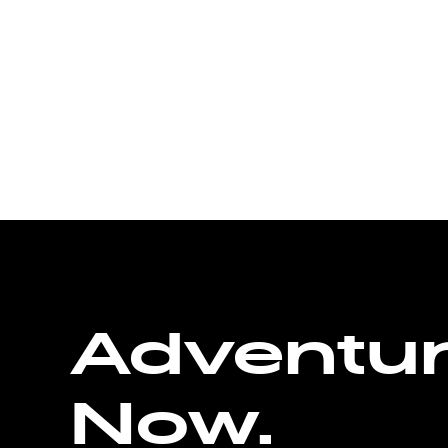
Adventu
Now.