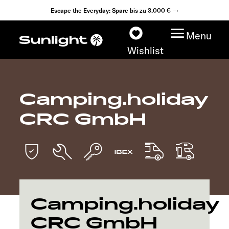
Escape the Everyday: Spare bis zu 3.000 € →
Menu
Wishlist
Camping.holiday
Modelle
CRC GmbH
Konfigurator
Fahrzeugfinder
Fahrzeugbörse
Camping.holiday
Händlersuche
CRC GmbH