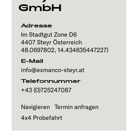
GmbH
Explore
Service
Adresse
Im Stadtgut Zone D6
4407
Steyr
Österreich
48.0697802
,
14.434635447227
)
E-Mail
info@exmanco-steyr.at
Telefonnummer
+43 (0)725247087
Navigieren
Termin anfragen
4x4 Probefahrt