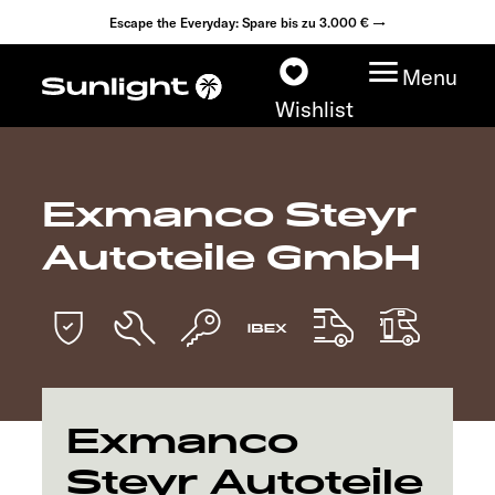
Escape the Everyday: Spare bis zu 3.000 € →
Menu
Wishlist
Exmanco Steyr
Modelle
Autoteile GmbH
Konfigurator
Fahrzeugfinder
Fahrzeugbörse
Exmanco
Händlersuche
Steyr Autoteile