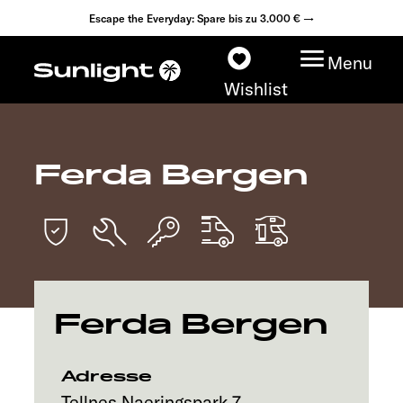
Escape the Everyday: Spare bis zu 3.000 € →
Menu
Wishlist
Ferda Bergen
Modelle
Konfigurator
Fahrzeugfinder
Ferda Bergen
Fahrzeugbörse
Händlersuche
Adresse
Tellnes Naeringspark 7