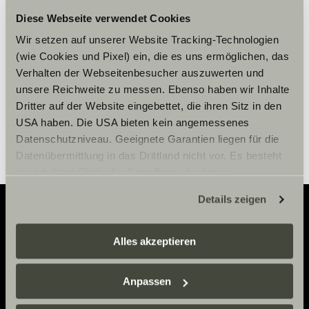
Cookies, um die Inhalte zu sehen.
Diese Webseite verwendet Cookies
Wir setzen auf unserer Website Tracking-Technologien
Cookie-Einstellungen
(wie Cookies und Pixel) ein, die es uns ermöglichen, das
Verhalten der Webseitenbesucher auszuwerten und
unsere Reichweite zu messen. Ebenso haben wir Inhalte
Dritter auf der Website eingebettet, die ihren Sitz in den
USA haben. Die USA bieten kein angemessenes
Datenschutzniveau. Geeignete Garantien liegen für die
Datenübermittlung in das Drittland nicht vor. Es besteht
ein erhöhtes Risiko für Betroffene, da diesen
möglicherweise keine Rechtsbehelfsmöglichkeiten
Details zeigen
zustehen. Eingesetzte Dienstleister können Daten für
eigene Zwecke verarbeiten und mit anderen Daten
Adventure
zusammenführen. Weitere Informationen finden Sie hier:
Alles akzeptieren
Datenschutzerklärung
/
Datenschutzerklärung
Now.
Sunlight Business
. Akzeptieren Sie oder wählen Sie
Anpassen
einzelne Cookies/Dienste in den Einstellungen aus,
erteilen Sie uns Ihre Einwilligung zur Verarbeitung Ihrer