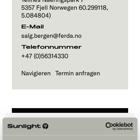
Explore
5357
Fjell
Norwegen
60.299118
,
5.084804
)
Service
E-Mail
salg.bergen@ferda.no
Telefonnummer
+47 (0)56314330
Navigieren
Termin anfragen
Bitte akzeptiere die Marketing-