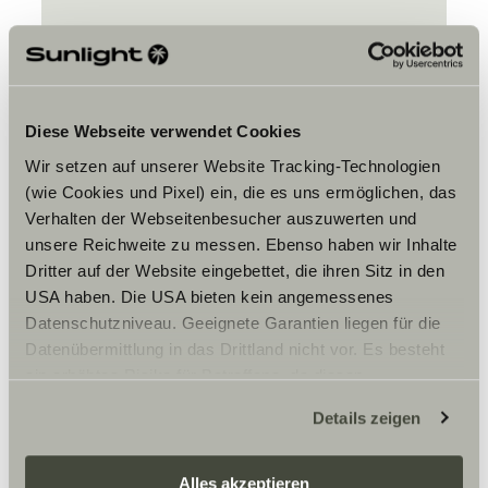
Diese Webseite verwendet Cookies
Wir setzen auf unserer Website Tracking-Technologien
Bitte akzeptiere die Marketing-
(wie Cookies und Pixel) ein, die es uns ermöglichen, das
Cookies, um die Inhalte zu sehen.
Verhalten der Webseitenbesucher auszuwerten und
unsere Reichweite zu messen. Ebenso haben wir Inhalte
Dritter auf der Website eingebettet, die ihren Sitz in den
Cookie-Einstellungen
USA haben. Die USA bieten kein angemessenes
Datenschutzniveau. Geeignete Garantien liegen für die
Datenübermittlung in das Drittland nicht vor. Es besteht
ein erhöhtes Risiko für Betroffene, da diesen
möglicherweise keine Rechtsbehelfsmöglichkeiten
Details zeigen
zustehen. Eingesetzte Dienstleister können Daten für
eigene Zwecke verarbeiten und mit anderen Daten
zusammenführen. Weitere Informationen finden Sie hier:
Alles akzeptieren