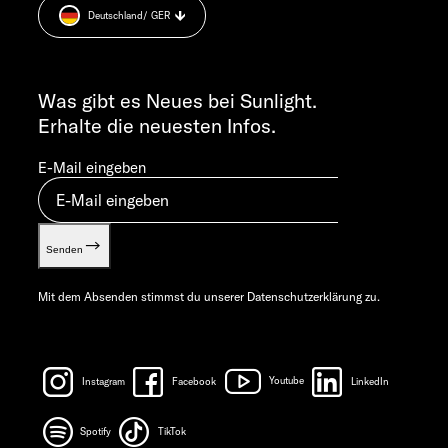
MO-DO 7:30 – 12:00 UND 13:00 – 16:00 UHR
Deutschland
/ GER
Sicherheitshinweis
FR 7:30 – 12:00 UHR
Cookie Consent
ALLGEMEINE ANFRAGEN
Verwertungsnachweis
info@sunlight.de
Was gibt es Neues bei Sunlight.
Gewichts­informationen
Erhalte die neuesten Infos.
Let’s play!
E-Mail eingeben
Senden
Mit dem Absenden stimmst du unserer
Datenschutzerklärung
zu.
Instagram
Facebook
Youtube
LinkedIn
Spotify
TikTok