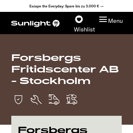
Escape the Everyday: Spare bis zu 3.000 € →
Menu
Wishlist
Forsbergs
Modelle
Fritidscenter AB
Konfigurator
- Stockholm
Fahrzeugfinder
Fahrzeugbörse
Händlersuche
Forsbergs