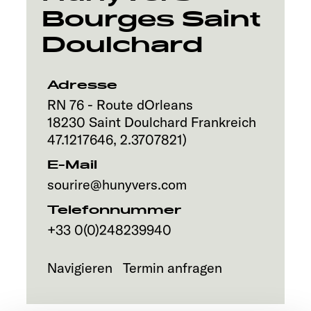
Bourges Saint
Explore
Doulchard
Service
Adresse
RN 76 - Route dOrleans
18230
Saint Doulchard
Frankreich
47.1217646
,
2.3707821
)
E-Mail
sourire@hunyvers.com
Telefonnummer
+33 0(0)248239940
Navigieren
Termin anfragen