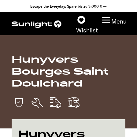
Escape the Everyday: Spare bis zu 3.000 € →
Menu
Wishlist
Hunyvers
Modelle
Bourges Saint
Konfigurator
Doulchard
Fahrzeugfinder
Fahrzeugbörse
Händlersuche
Hunyvers