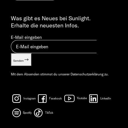
Cookie Consent
ALLGEMEINE ANFRAGEN
Verwertungsnachweis
info@sunlight.de
Was gibt es Neues bei Sunlight.
Gewichts­informationen
Erhalte die neuesten Infos.
Let’s play!
E-Mail eingeben
Senden
Mit dem Absenden stimmst du unserer
Datenschutzerklärung
zu.
Instagram
Facebook
Youtube
LinkedIn
Spotify
TikTok