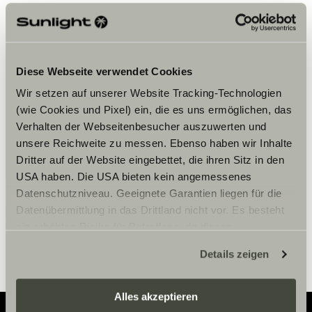
Diese Webseite verwendet Cookies
Wir setzen auf unserer Website Tracking-Technologien
Bitte akzeptiere die Marketing-
(wie Cookies und Pixel) ein, die es uns ermöglichen, das
Cookies, um die Inhalte zu sehen.
Verhalten der Webseitenbesucher auszuwerten und
unsere Reichweite zu messen. Ebenso haben wir Inhalte
Dritter auf der Website eingebettet, die ihren Sitz in den
Cookie-Einstellungen
USA haben. Die USA bieten kein angemessenes
Datenschutzniveau. Geeignete Garantien liegen für die
Datenübermittlung in das Drittland nicht vor. Es besteht
ein erhöhtes Risiko für Betroffene, da diesen
möglicherweise keine Rechtsbehelfsmöglichkeiten
Details zeigen
zustehen. Eingesetzte Dienstleister können Daten für
eigene Zwecke verarbeiten und mit anderen Daten
zusammenführen. Weitere Informationen finden Sie hier:
Alles akzeptieren
Datenschutzerklärung
/
Datenschutzerklärung