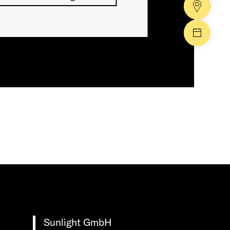
Händle
Events
Sunlight GmbH