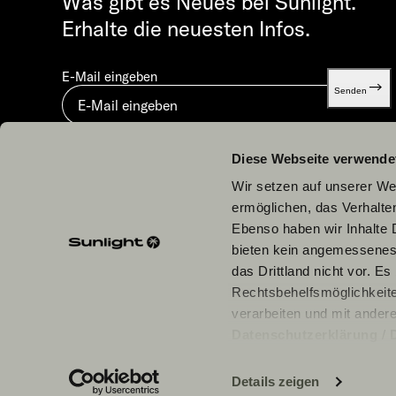
Was gibt es Neues bei Sunlight.
Erhalte die neuesten Infos.
E-Mail eingeben
Senden
Mit dem Absenden stimmst du unserer
Datenschutzerklä
Diese Webseite verwende
Wir setzen auf unserer Web
ermöglichen, das Verhalt
Ebenso haben wir Inhalte D
bieten kein angemessenes 
Unsere Partner
das Drittland nicht vor. E
Rechtsbehelfsmöglichkeite
verarbeiten und mit ander
Datenschutzerklärung
/
einzelne Cookies/Dienste i
Daten zu den genannten Zwe
Details zeigen