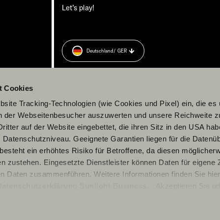
Let’s play!
Deutschland
/ GER
rung
zu.
t Cookies
site Tracking-Technologien (wie Cookies und Pixel) ein, die es
en der Webseitenbesucher auszuwerten und unsere Reichweite 
ritter auf der Website eingebettet, die ihren Sitz in den USA ha
Datenschutzniveau. Geeignete Garantien liegen für die Datenüb
s besteht ein erhöhtes Risiko für Betroffene, da diesen möglicher
n zustehen. Eingesetzte Dienstleister können Daten für eigene
en Daten zusammenführen. Weitere Informationen finden Sie hier
Datenschutzerklärung Sunlight Business
. Akzeptieren Sie od
© 2026 Sunlight GmbH
n den Einstellungen aus, erteilen Sie uns Ihre Einwilligung zur Ve
cken. Die Einwilligung ist freiwillig, für den Besuch der Websit