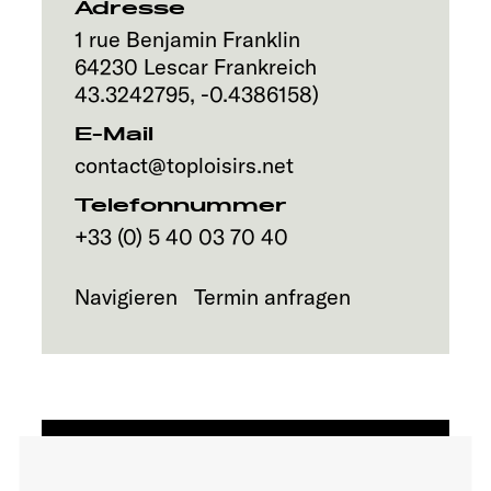
Adresse
Explore
1 rue Benjamin Franklin
64230
Lescar
Frankreich
Service
43.3242795
,
-0.4386158
)
E-Mail
contact@toploisirs.net
Telefonnummer
+33 (0) 5 40 03 70 40
Navigieren
Termin anfragen