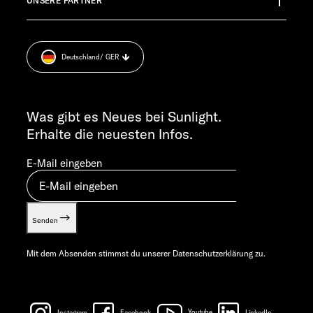
UNSERE PARTNER
Anschlussgarantie
Pressroom
service@service.sunlight.de
Impressum
+49 7562 9870
Datenschutzerklärung
MO-DO 7:30 – 12:00 UND 13:00 – 16:00 UHR
Deutschland
/ GER
Sicherheitshinweis
FR 7:30 – 12:00 UHR
Cookie Consent
ALLGEMEINE ANFRAGEN
Verwertungsnachweis
info@sunlight.de
Was gibt es Neues bei Sunlight.
Gewichts­informationen
Erhalte die neuesten Infos.
Let’s play!
E-Mail eingeben
Senden
Mit dem Absenden stimmst du unserer
Datenschutzerklärung
zu.
Instagram
Facebook
Youtube
LinkedIn