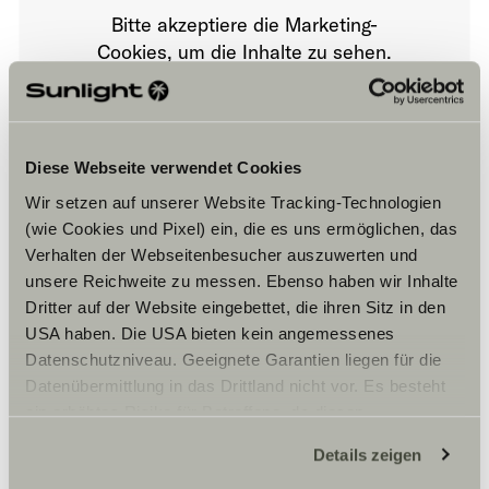
Bitte akzeptiere die Marketing-
Cookies, um die Inhalte zu sehen.
Cookie-Einstellungen
Diese Webseite verwendet Cookies
Wir setzen auf unserer Website Tracking-Technologien
(wie Cookies und Pixel) ein, die es uns ermöglichen, das
Verhalten der Webseitenbesucher auszuwerten und
unsere Reichweite zu messen. Ebenso haben wir Inhalte
Dritter auf der Website eingebettet, die ihren Sitz in den
Öffnungszeiten
USA haben. Die USA bieten kein angemessenes
Datenschutzniveau. Geeignete Garantien liegen für die
Horaires d’ouverture de la concession
Datenübermittlung in das Drittland nicht vor. Es besteht
Du mardi au jeudi :
ein erhöhtes Risiko für Betroffene, da diesen
9h-12h / 14h-19h
möglicherweise keine Rechtsbehelfsmöglichkeiten
Vendredi & samedi : 9h-12 / 14h-18h
Details zeigen
Fermé Lundi et dimanche.
zustehen. Eingesetzte Dienstleister können Daten für