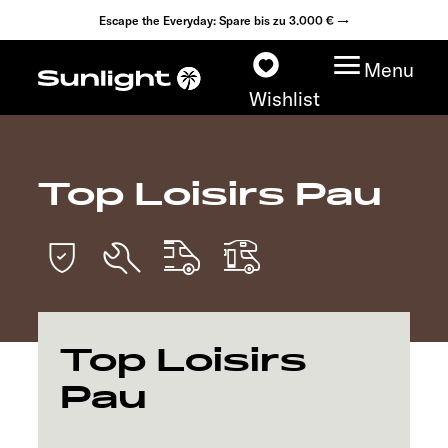
Escape the Everyday: Spare bis zu 3.000 € →
Menu
Wishlist
Top Loisirs Pau
Modelle
Konfigurator
Fahrzeugfinder
Top Loisirs
Fahrzeugbörse
Pau
Händlersuche