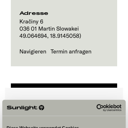
Explore
Adresse
Service
Kračiny 6
036 01
Martin
Slowakei
49.064694
,
18.9145058
)
Navigieren
Termin anfragen
Bitte akzeptiere die Marketing-
Cookies, um die Inhalte zu sehen.
Diese Webseite verwendet Cookies