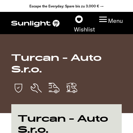
Escape the Everyday: Spare bis zu 3.000 € →
Menu
Wishlist
Turcan - Auto
Modelle
S.r.o.
Konfigurator
Fahrzeugfinder
Fahrzeugbörse
Turcan - Auto
Händlersuche
S.r.o.