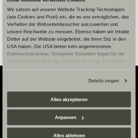
Cookie-Einstellungen
Wir setzen auf unserer Website Tracking-Technologien
(wie Cookies und Pixel) ein, die es uns ermöglichen, das
Verhalten der Webseitenbesucher auszuwerten und
unsere Reichweite zu messen. Ebenso haben wir Inhalte
Dritter auf der Website eingebettet, die ihren Sitz in den
USA haben. Die USA bieten kein angemessenes
Datenschutzniveau. Geeignete Garantien liegen für die
Datenübermittlung in das Drittland nicht vor. Es besteht
ein erhöhtes Risiko für Betroffene, da diesen
möglicherweise keine Rechtsbehelfsmöglichkeiten
Details zeigen
zustehen. Eingesetzte Dienstleister können Daten für
Adventure
eigene Zwecke verarbeiten und mit anderen Daten
zusammenführen. Weitere Informationen finden Sie hier:
Alles akzeptieren
Now.
Datenschutzerklärung
/
Datenschutzerklärung
Sunlight Business
. Akzeptieren Sie oder wählen Sie
Anpassen
einzelne Cookies/Dienste in den Einstellungen aus,
erteilen Sie uns Ihre Einwilligung zur Verarbeitung Ihrer
KONTAKT
Daten zu den genannten Zwecken. Die Einwilligung ist
Alles ablehnen