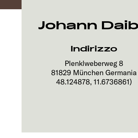
Johann Dai
Indirizzo
Plenklweberweg 8
81829
München
Germania
48.124878
,
11.6736861
)