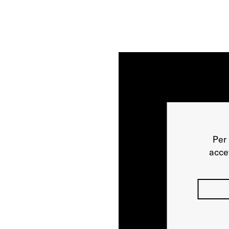
Per 
acce