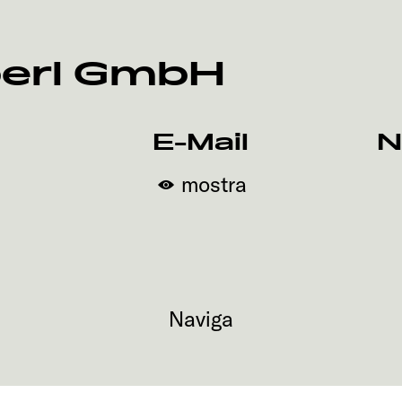
berl GmbH
E-Mail
N
mostra
Naviga