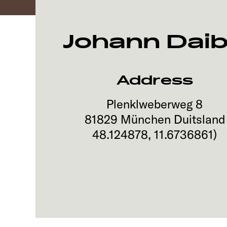
Johann Dai
Address
Plenklweberweg 8
81829
München
Duitsland
48.124878
,
11.6736861
)