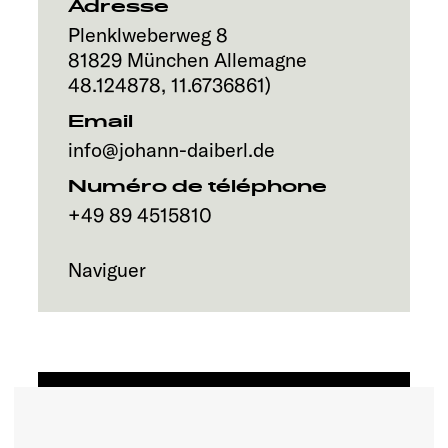
Service
Adresse
Plenklweberweg 8
81829
München
Allemagne
48.124878
,
11.6736861
)
Email
info@johann-daiberl.de
Numéro de téléphone
+49 89 4515810
Naviguer