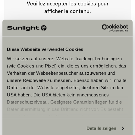
Veuillez accepter les cookies pour
afficher le contenu.
Paramètre des cookies
Diese Webseite verwendet Cookies
Wir setzen auf unserer Website Tracking-Technologien
(wie Cookies und Pixel) ein, die es uns ermöglichen, das
Verhalten der Webseitenbesucher auszuwerten und
unsere Reichweite zu messen. Ebenso haben wir Inhalte
Dritter auf der Website eingebettet, die ihren Sitz in den
Horaires d'ouverture
USA haben. Die USA bieten kein angemessenes
WERKSTATT
Datenschutzniveau. Geeignete Garantien liegen für die
Montag – Freitag:
Datenübermittlung in das Drittland nicht vor. Es besteht
08:00 Uhr – 18:00 Uhr
ein erhöhtes Risiko für Betroffene, da diesen
Samstag:
möglicherweise keine Rechtsbehelfsmöglichkeiten
nach telefonischer Vereinbarung
Details zeigen
zustehen. Eingesetzte Dienstleister können Daten für