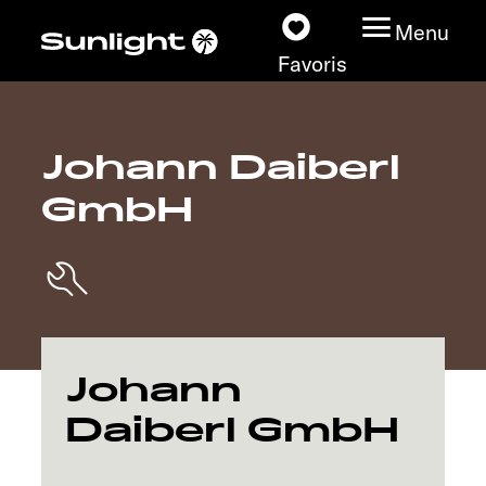
Menu
Favoris
Johann Daiberl
Nos modèles
GmbH
Configurateur
Recherchez votre
Sunlight
Nos concessionnaires
Johann
Daiberl GmbH
Découvrir