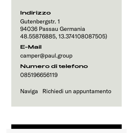
Servizi
Indirizzo
Gutenbergstr. 1
94036
Passau
Germania
48.55876885
,
13.374108087505
)
E-Mail
camper@paul.group
Numero di telefono
085196656119
Naviga
Richiedi un appuntamento