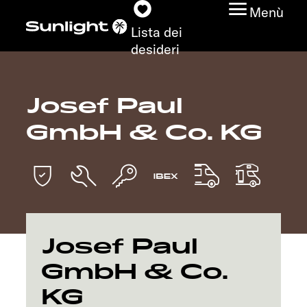
Menù
Lista dei
desideri
Josef Paul
Modelli
GmbH & Co. KG
Configuratore
Trovate il vostro
Sunlight
Ricerca concessionari
Josef Paul
GmbH & Co.
Scoprire
KG