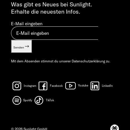
info@sunlight.de
Was gibt es Neues bei Sunlight.
Erhalte die neuesten Infos.
E-Mail eingeben
Senden
Mit dem Absenden stimmst du unserer
Datenschutzerklärung
zu.
Instagram
Facebook
Youtube
LinkedIn
Spotify
TikTok
© 2026 Sunlight GmbH