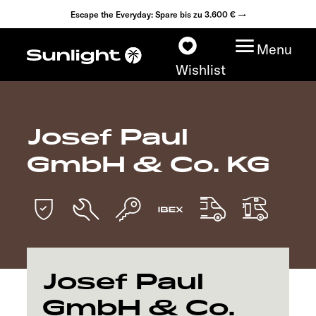
Escape the Everyday: Spare bis zu 3.600 € →
Menu
Wishlist
Josef Paul
Modelle
GmbH & Co. KG
Konfigurator
Fahrzeugfinder
Händlersuche
Josef Paul
Explore
GmbH & Co.