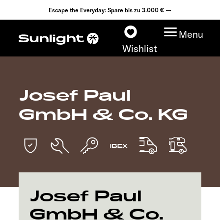
Escape the Everyday: Spare bis zu 3.000 € →
Menu
Wishlist
Josef Paul
Modelle
GmbH & Co. KG
Konfigurator
Fahrzeugfinder
Fahrzeugbörse
Josef Paul
Händlersuche
GmbH & Co.