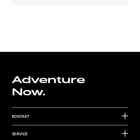
Adventure
Now.
KONTAKT
Sunlight GmbH
SERVICE
Ölmühlestraße 6