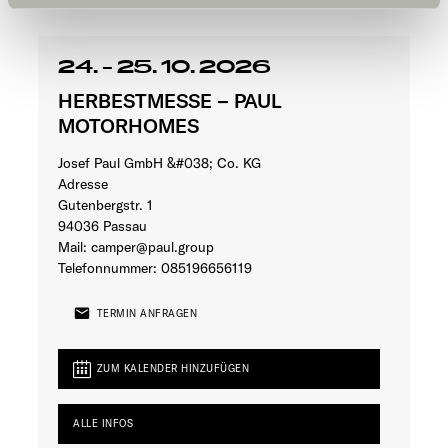
und kann jederzeit über die Einstellungen widerrufen
werden. Klicken Sie auf Ablehnen, werden nur die
notwendigen Cookies auf der Webseite gesetzt, die für
24. - 25. 10. 2026
den störungsfreien Betrieb der Webseite und die
HERBESTMESSE – PAUL
Ermöglichung der Seitennavigation erforderlich sind.
MOTORHOMES
Josef Paul GmbH &#038; Co. KG
Adresse
Gutenbergstr. 1
94036 Passau
Mail:
camper@paul.group
Telefonnummer:
085196656119
TERMIN ANFRAGEN
ZUM KALENDER HINZUFÜGEN
ALLE INFOS