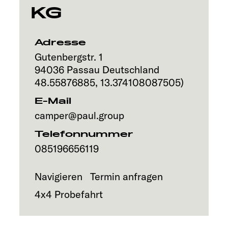
KG
Explore
Service
Adresse
Gutenbergstr. 1
94036
Passau
Deutschland
48.55876885
,
13.374108087505
)
E-Mail
camper@paul.group
Telefonnummer
085196656119
Navigieren
Termin anfragen
4x4 Probefahrt