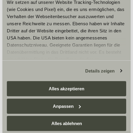
Wir setzen auf unserer Website Tracking-Technologien
09:00 – 14:00 Uhr
(wie Cookies und Pixel) ein, die es uns ermöglichen, das
VERMIETUNG
Verhalten der Webseitenbesucher auszuwerten und
Montag – Donnerstag:
unsere Reichweite zu messen. Ebenso haben wir Inhalte
08:00 – 17:00 Uhr
Freitag:
Dritter auf der Website eingebettet, die ihren Sitz in den
08:00 – 15:00 Uhr
USA haben. Die USA bieten kein angemessenes
Datenschutzniveau. Geeignete Garantien liegen für die
WERKSTATT
Montag – Freitag:
Datenübermittlung in das Drittland nicht vor. Es besteht
07:00 – 18:00 Uhr
ein erhöhtes Risiko für Betroffene, da diesen
Samstag:
möglicherweise keine Rechtsbehelfsmöglichkeiten
08:00 – 13:00 Uhr
Details zeigen
zustehen. Eingesetzte Dienstleister können Daten für
eigene Zwecke verarbeiten und mit anderen Daten
zusammenführen. Weitere Informationen finden Sie hier:
Alles akzeptieren
Datenschutzerklärung
/
Datenschutzerklärung
Anstehende Events
Sunlight Business
. Akzeptieren Sie oder wählen Sie
Anpassen
einzelne Cookies/Dienste in den Einstellungen aus,
erteilen Sie uns Ihre Einwilligung zur Verarbeitung Ihrer
Daten zu den genannten Zwecken. Die Einwilligung ist
Alles ablehnen
Oktober 2026
freiwillig, für den Besuch der Website nicht erforderlich