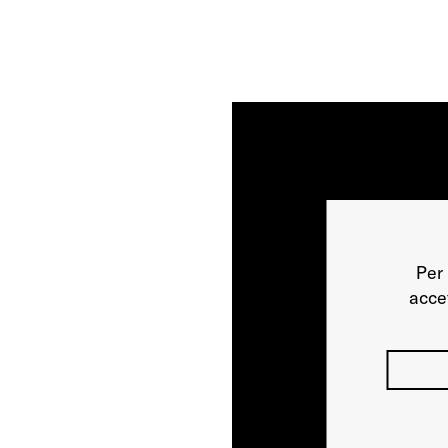
Per 
acce