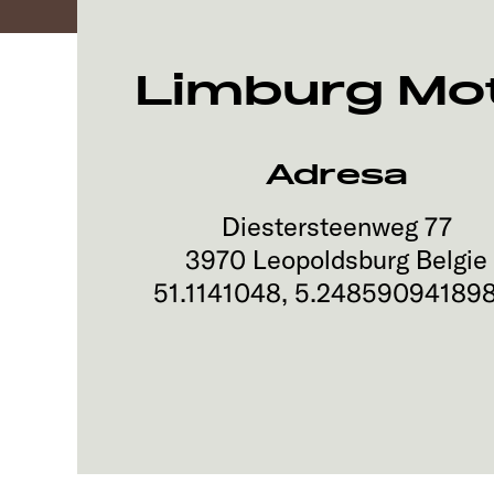
Limburg Mo
Adresa
Diestersteenweg 77
3970
Leopoldsburg
Belgie
51.1141048
,
5.24859094189