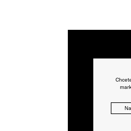
Chcete
mark
Na