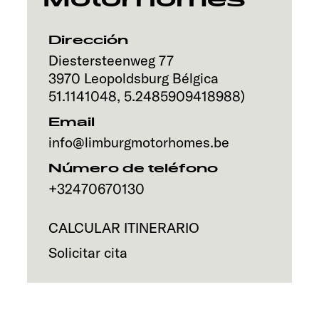
Servicio
Dirección
Diestersteenweg 77
3970
Leopoldsburg
Bélgica
51.1141048
,
5.2485909418988
)
Email
info@limburgmotorhomes.be
Número de teléfono
+32470670130
CALCULAR ITINERARIO
Solicitar cita