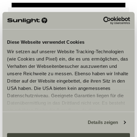
Hay que aceptar los cookies de
marketing para ver el contenido.
Diese Webseite verwendet Cookies
Wir setzen auf unserer Website Tracking-Technologien
Ajustes de cookies
(wie Cookies und Pixel) ein, die es uns ermöglichen, das
Verhalten der Webseitenbesucher auszuwerten und
unsere Reichweite zu messen. Ebenso haben wir Inhalte
Dritter auf der Website eingebettet, die ihren Sitz in den
USA haben. Die USA bieten kein angemessenes
Datenschutzniveau. Geeignete Garantien liegen für die
Datenübermittlung in das Drittland nicht vor. Es besteht
ein erhöhtes Risiko für Betroffene, da diesen
Horario
möglicherweise keine Rechtsbehelfsmöglichkeiten
Details zeigen
zustehen. Eingesetzte Dienstleister können Daten für
Ma-di-do-vr 9 – 18h
eigene Zwecke verarbeiten und mit anderen Daten