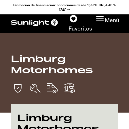
Promoción de financiación: condiciones desde 1,99 % TIN, 4,46 %
TAE* →
Menú
Favoritos
Limburg
Modelos
Motorhomes
Configurador
Encuentra tu Sunlight
Búsqueda de
concesionarios
Limburg
Motorhomes
Descubrir