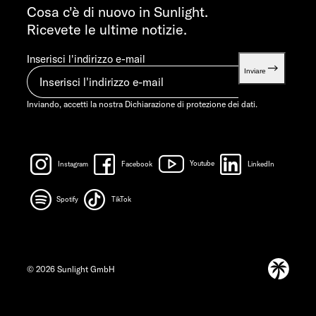
info@sunlight.de
Cosa c'è di nuovo in Sunlight.
Ricevete le ultime notizie.
Inserisci l'indirizzo e-mail
Inviare
Inviando, accetti la nostra
Dichiarazione di protezione dei dati.
Instagram
Facebook
Youtube
LinkedIn
Spotify
TikTok
© 2026 Sunlight GmbH