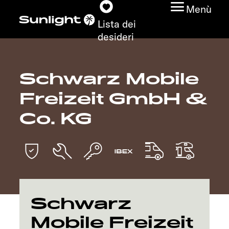
Menù
Lista dei
desideri
Schwarz Mobile
Modelli
Freizeit GmbH &
Configuratore
Co. KG
Trovate il vostro
Sunlight
Ricerca concessionari
Schwarz
Scoprire
Mobile Freizeit