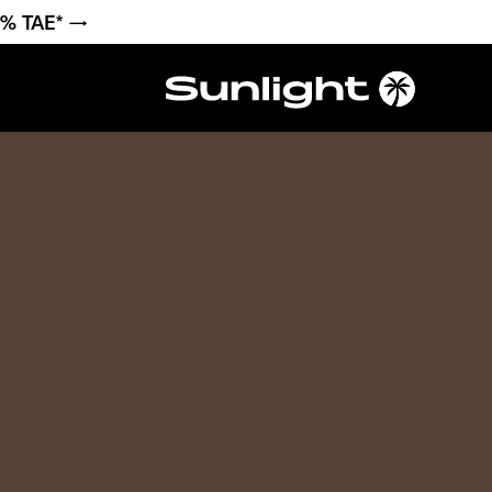
6 % TAE* →