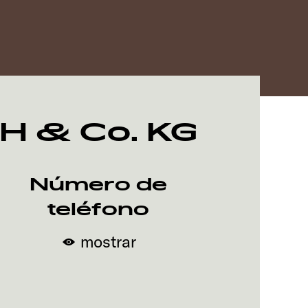
bH & Co. KG
Número de
teléfono
mostrar