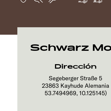
Schwarz Mob
Dirección
Segeberger Straße 5
23863
Kayhude
Alemania
53.7494969
,
10.125145
)