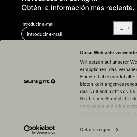
Obtén la información más reciente.
Introducir e-mail
Enviar
Al enviar, aceptas nuestra
Política de privacidad.
Diese Webseite verwende
Wir setzen auf unserer Web
ermöglichen, das Verhalt
Ebenso haben wir Inhalte D
bieten kein angemessenes 
Nuestros colaboradores
das Drittland nicht vor. E
Rechtsbehelfsmöglichkeite
verarbeiten und mit ander
Datenschutzerklärung
/
einzelne Cookies/Dienste i
Daten zu den genannten Zwe
Details zeigen
erforderlich und kann jede