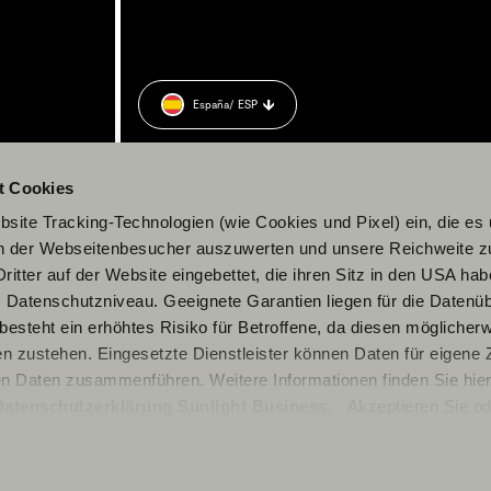
España
/ ESP
t Cookies
site Tracking-Technologien (wie Cookies und Pixel) ein, die es
en der Webseitenbesucher auszuwerten und unsere Reichweite 
ritter auf der Website eingebettet, die ihren Sitz in den USA ha
Datenschutzniveau. Geeignete Garantien liegen für die Datenüb
s besteht ein erhöhtes Risiko für Betroffene, da diesen möglicher
n zustehen. Eingesetzte Dienstleister können Daten für eigene
en Daten zusammenführen. Weitere Informationen finden Sie hier
Datenschutzerklärung Sunlight Business
. Akzeptieren Sie od
© 2026 Sunlight GmbH
n den Einstellungen aus, erteilen Sie uns Ihre Einwilligung zur Ve
cken. Die Einwilligung ist freiwillig, für den Besuch der Websit
rzeit über die Einstellungen widerrufen werden. Klicken Sie auf 